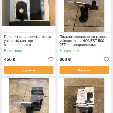
Пальник запальничка газова
Пальник запальничка газова
універсальна, що
універсальна HONEST 500
заправляється з
JET, що заправляється з
п'єзопідпалювачем Antai
п'єзопідпалом (виробництво
В наявності
В наявності
0595 (виробництво Китай)
Китай)
450
800
₴
₴
Купити
Купити