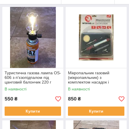
Туристична газова лампа OS-
Мікропальник газовий
606 з п'єзопідпалом під
(мікропаяльник) з
цанговий балончик 220 г
комплектом насадок і
аксесуарів INTERNOOL
В наявності
В наявності
550
850
₴
₴
Купити
Купити