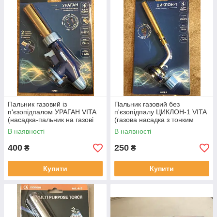
Пальник газовий із
Пальник газовий без
п'єзопідпалом УРАГАН VITA
п'єзопідпалу ЦИКЛОН-1 VITA
(насадка-пальник на газові
(газова насадка з тонким
балончики) виробництво
ЛАТУННИМ соплом з
В наявності
В наявності
Корея
турбіною) Корея
400
250
₴
₴
Купити
Купити