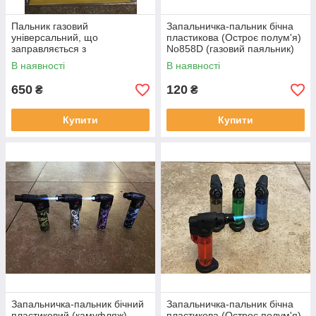
Пальник газовий
Запальничка-пальник бічна
універсальний, що
пластикова (Остроє полум'я)
заправляється з
No858D (газовий паяльник)
п'єзопідпалювачем TORCH-
заправляється, CHINA
В наявності
В наявності
400 (виробництва Китай)
650
120
₴
₴
Купити
Купити
Запальничка-пальник бічний
Запальничка-пальник бічна
пластиковий (камуфляж)
пластикова (Остроє полум'я)