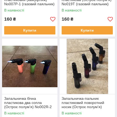
No007P-1 (газовий паяльник)
No019T (газовий паяльник)
заправляється, CHINA
заправляється, CHINA
В наявності
В наявності
160
160
₴
₴
Купити
Купити
Запальничка бічна
Запальничка-пальник
пластикова два сопла
пластиковий поворотний
(Остроє полум'я) No002R-2
носик (Остроє полум'я)
(пальник, газовий паяльник)
No205 В (газовий паяльник)
В наявності
В наявності
заправляється, CHINA
заправляється, CHINA