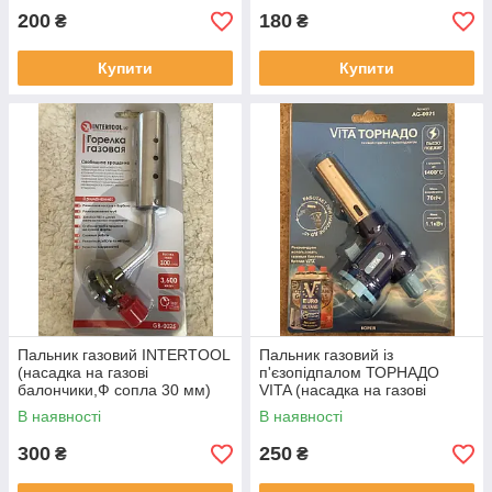
200
180
₴
₴
Купити
Купити
Пальник газовий INTERTOOL
Пальник газовий із
(насадка на газові
п'єзопідпалом ТОРНАДО
балончики,Ф сопла 30 мм)
VITA (насадка на газові
балончики) (виробництва
В наявності
В наявності
Корея)
300
250
₴
₴