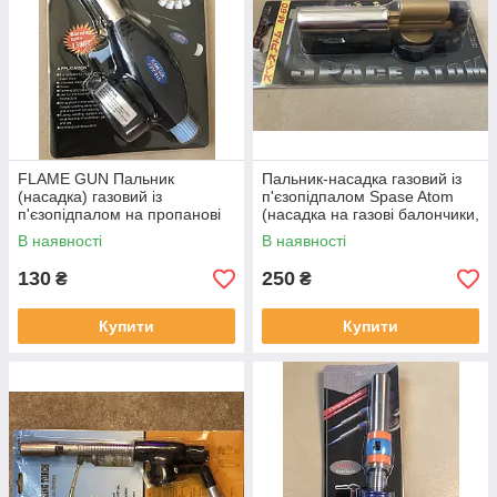
FLAME GUN Пальник
Пальник-насадка газовий із
(насадка) газовий із
п'єзопідпалом Spase Atom
п'єзопідпалом на пропанові
(насадка на газові балончики,
балончики ISO9001
суцільнометалевий корпус)
В наявності
В наявності
(виробництво Китай)
130
250
₴
₴
Купити
Купити