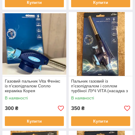
Купити
Купити
Газовий пальник Vita Фенікс
Пальник газовий із
із п'єзопідпалом Сопло
п'єзопідпалом і соплом
кераміка Корея
турбіної ЛУЧ VITA (насадка з
вузьким соплом на газові
В наявності
В наявності
балончики) Корея
300
350
₴
₴
Купити
Купити