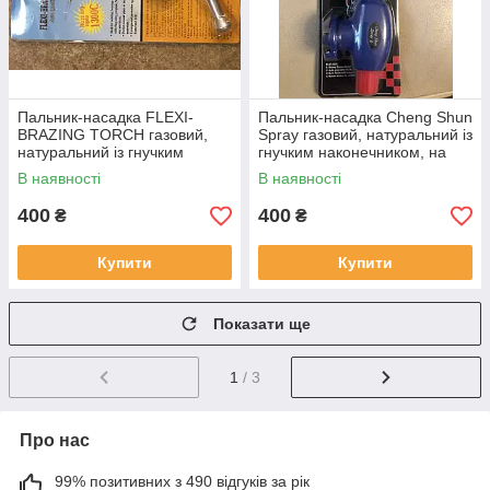
Пальник-насадка FLEXI-
Пальник-насадка Cheng Shun
BRAZING TORCH газовий,
Spray газовий, натуральний із
натуральний із гнучким
гнучким наконечником, на
наконечником, на цангові
цангові балончики
В наявності
В наявності
балончики
400
400
₴
₴
Купити
Купити
Показати ще
1
/ 3
Про нас
99% позитивних з 490 відгуків за рік