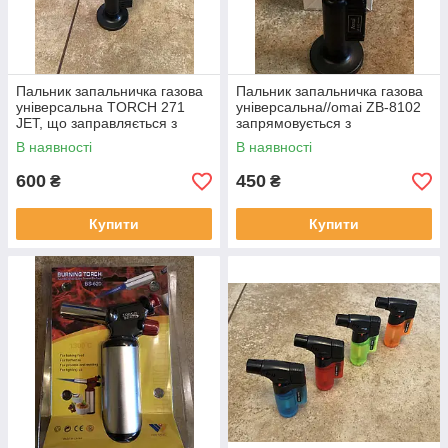
Пальник запальничка газова
Пальник запальничка газова
універсальна TORCH 271
універсальна//omai ZB-8102
JET, що заправляється з
запрямовується з
п'єзопідпалом (виробництво
п'єзопідпалом (виробництво
В наявності
В наявності
Китай)
Китай)
600
450
₴
₴
Купити
Купити