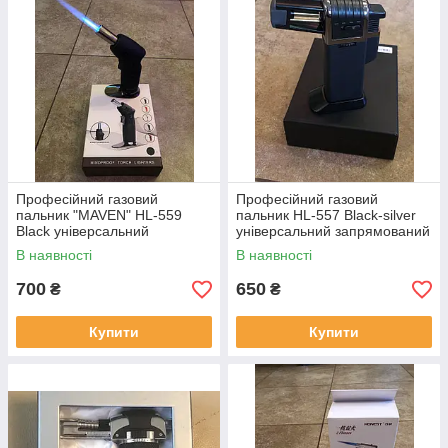
Професійний газовий
Професійний газовий
пальник "MAVEN" HL-559
пальник HL-557 Black-silver
Black універсальний
універсальний запрямований
запрямований із
із п'єзопідпалом (59)
В наявності
В наявності
п'єзопідпалюванням (54)
700
650
₴
₴
Купити
Купити