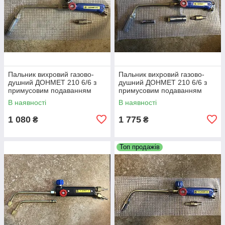
Пальник вихровий газово-
Пальник вихровий газово-
душний ДОНМЕТ 210 6/6 з
душний ДОНМЕТ 210 6/6 з
примусовим подаванням
примусовим подаванням
повітря для паяння та
повітря для паяння та
В наявності
В наявності
підігрівання
підігрівання
1 080
1 775
₴
₴
Топ продажів