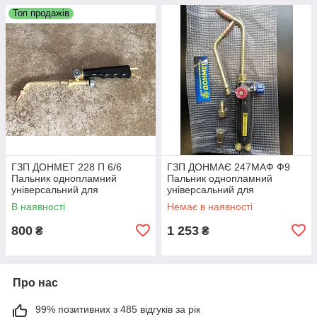
Топ продажів
ГЗП ДОНМЕТ 228 П 6/6
ГЗП ДОНМАЄ 247МАФ Ф9
Пальник однопламний
Пальник однопламний
універсальний для
універсальний для
газокисневої зварювання
газокисневої зварювання,
В наявності
Немає в наявності
паяння та підігрівання типу
паяння та підігрівання типу
ГЗУ
ГЗП
800
1 253
₴
₴
Про нас
99% позитивних з 485 відгуків за рік