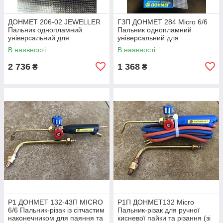
ДОНМЕТ 206-02 JEWELLER
ГЗП ДОНМЕТ 284 Micro 6/6
Пальник однопламний
Пальник однопламний
універсальний для
універсальний для
газокисневої паяння та
газокисневої паяння та
В наявності
В наявності
нагрівання (ЮВИРИРНА)
підігрівання тип ГЗМ
2 736
1 368
₴
₴
Р1 ДОНМЕТ 132-43П MICRO
Р1П ДОНМЕТ132 Micro
6/6 Пальник-різак із сітчастим
Пальник-різак для ручної
наконечником для паяння та
кисневої пайки та різання (зі