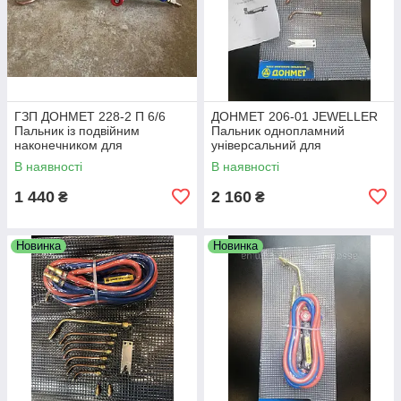
ГЗП ДОНМЕТ 228-2 П 6/6
ДОНМЕТ 206-01 JEWELLER
Пальник із подвійним
Пальник однопламний
наконечником для
універсальний для
газокисненого зварювання
газокисневої паяння та
В наявності
В наявності
паяння та нагрівання тіл
нагрівання (ЮВИРИРНА)
обертання
1 440
2 160
₴
₴
Новинка
Новинка