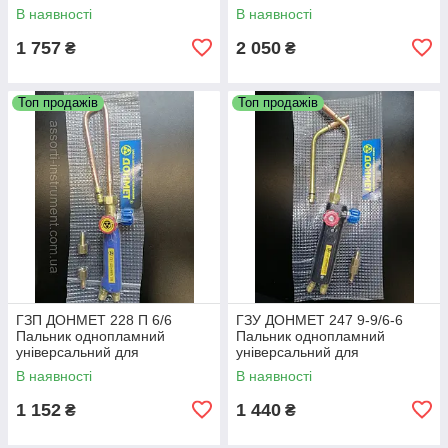
наконечником для кисневого
шлангами та сітчастим
В наявності
В наявності
різання
наконечником)
1 757
2 050
₴
₴
Топ продажів
Топ продажів
ГЗП ДОНМЕТ 228 П 6/6
ГЗУ ДОНМЕТ 247 9-9/6-6
Пальник однопламний
Пальник однопламний
універсальний для
універсальний для
газокисневої зварювання
газокисненого зварювання,
В наявності
В наявності
паяння та підігрівання типу
паяння, підігрівання типу ГЗП
ГЗУ
1 152
1 440
₴
₴