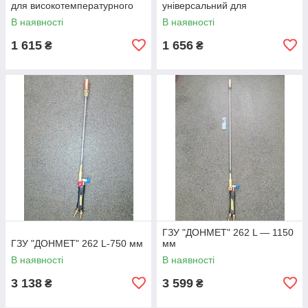
для високотемпературного
універсальний для
паяння пропаном, типу ГЗП
газокисненого зварювання,
В наявності
В наявності
паяння та підігрівання типу
ГЗП
1 615
1 656
₴
₴
ГЗУ "ДОНМЕТ" 262 L — 1150
ГЗУ "ДОНМЕТ" 262 L-750 мм
мм
В наявності
В наявності
3 138
3 599
₴
₴