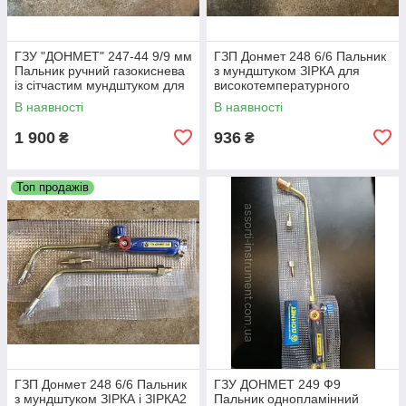
ГЗУ "ДОНМЕТ" 247-44 9/9 мм
ГЗП Донмет 248 6/6 Пальник
Пальник ручний газокиснева
з мундштуком ЗІРКА для
із сітчастим мундштуком для
високотемпературного
високотемпературного
паяння пропаном, типу ГЗП
В наявності
В наявності
паяння
1 900
936
₴
₴
Топ продажів
ГЗП Донмет 248 6/6 Пальник
ГЗУ ДОНМЕТ 249 Ф9
з мундштуком ЗІРКА і ЗІРКА2
Пальник однопламінний