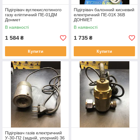
Підігрівач вуглекислотиного
Підігрівач балонний кисневий
газу еліптичний ПЕ-01ДМ
електричний ПЕ-01К 36В
Донмет
ДОНМЕТ
В наявності
В наявності
1 584
1 735
₴
₴
Купити
Купити
Підігрівач газів електричний
У-30-П2 (задній, упорний) 36