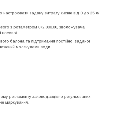
о настроювати задану витрату кисню від 0 до 25 л/
вого з ротаметром 072.000.00, зволожувача
 носової.
вого балона та підтримання постійної заданої
оложений молекулами води.
чному регламенту законодавцівно регульованих
дне маркування.