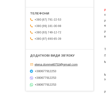
Р
х
+380 (67) 791-22-53
Р
к
+380 (99) 181-00-98
Р
+380 (93) 749-12-72
в
+380 (97) 690-65-39
Т
П
М
elena.donmet6753@gmail.com
+380677912253
М
+380677912253
з
+380677912253
Р