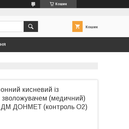
Кошик
Кошик
ННЯ
онний кисневий із
і зволожувачем (медичний)
 ДМ ДОНМЕТ (контроль O2)