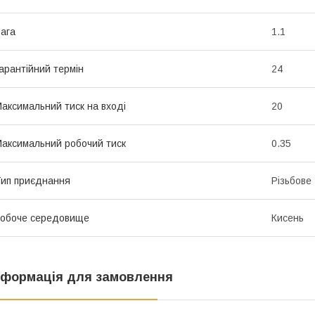
ага
1.1
арантійний термін
24
аксимальний тиск на вході
20
аксимальний робочий тиск
0.35
ип приєднання
Різьбове
обоче середовище
Кисень
нформація для замовлення