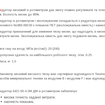
е
дуктор кисневий із ротаметром дає змогу плавно регулювати та точн
в. Вологість кисню до 85%.
едуктор із ротаметром і зволожувачем складається з редуктора кисне
исневого No963.000.00 з пляшкою ПЕТ (зволожувальна ємність) і канюлі
едуктор призначений для зниження тиску кисню, що надходить із кисне
итрати кисню. Зволожувальна ємність дає змогу подавати кисень, зв
иск газу на вході, МПа (кгс/см2): 20 (200)
ропускна здатність за найбільшого робочого тиску, л/хв: 0-25
аса, кг: 1,0
анометр кисневий високого тиску має сертифікат відповідності Техні
асобів вимірювальної техніки за модулем B і модулем F і має відпові
едуктор БКО-50-4-2М ДМ із ротаметром забезпечує:
висока точність заданої витрати;
наочність показань;