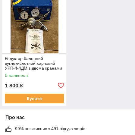
Редуктор балонний
вуглекислотний харчовий
УРП-4-4ДМ з двома кранами
Ф8 ДОНМЕТ (регулятор
В наявності
витрати CO2-харчовий)
1 800
₴
Купити
Про нас
99% позитивних з 491 відгука за рік