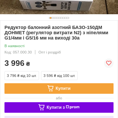
Редуктор балонний азотний БАЗО-150ДМ
ДОНМЕТ (регулятор витрати N2) з ніпелями
G1/4мм і G5/16 мм на виході 30а
В наявності
Код: 057.000.30
Опт і роздріб
3 996
₴
3 796 ₴
від 10 шт.
3 596 ₴
від 100 шт.
Купити
або
Купити з