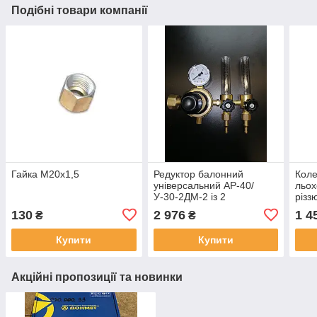
Подібні товари компанії
Гайка М20х1,5
Редуктор балонний
Коле
універсальний АР-40/
льох
У-30-2ДМ-2 із 2
різз
ротаметрами 9/6 ДОНМЕТ
реду
130
2 976
1 4
₴
₴
(регулятор витрати
бал
Ar/CO2)
Купити
Купити
Акційні пропозиції та новинки