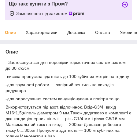
Що таке купити з Пром?
Замовлення під захистом
Опис
Характеристики
Доставка
Оплата
Умови п
Опис
- Застосовується для перевірки герметичних систем азотом
до 30 кгс/см
-висока пропускна здатність до 100 кубічних метрів на годину
-для зручності роботи — запірний вентиль на виході з
редуктора
-для опресування систем кондиціонування повітря тощо.
Використовується під азот, відпочинок. Вхід-G3/4, вихід
М16*1,5;ніпель діаметром 9 мм.Також додатково в комплекті є
два кондиціонерних ніпелі — різь G1/4 мм і різзю G5/16 мм.
Максимальний тиск на вході — 200bar.Діапазон робочого
тиску 0....30bar.Пропускна здатність — 100 м кубічних на
годину.Манометри в bar/