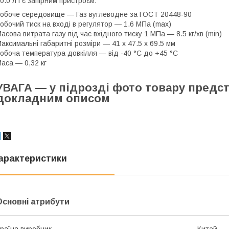
0.0 л і є запірним пристроєм.
обоче середовище — Газ вуглеводне за ГОСТ 20448-90
обочий тиск на вході в регулятор — 1.6 МПа (max)
асова витрата газу під час вхідного тиску 1 МПа — 8.5 кг/хв (min)
аксимальні габаритні розміри — 41 х 47.5 х 69.5 мм
обоча температура довкілля — від -40 °C до +45 °C
аса — 0,32 кг
УВАГА — у підрозді фото товару предс
докладним описом
арактеристики
Основні атрибути
раїна виробник
Китай