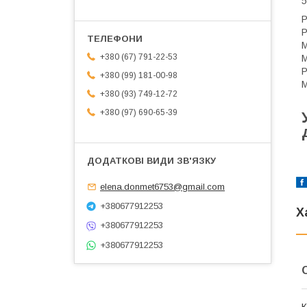
5
Р
Р
М
+380 (67) 791-22-53
М
Р
+380 (99) 181-00-98
М
+380 (93) 749-12-72
+380 (97) 690-65-39
elena.donmet6753@gmail.com
+380677912253
Х
+380677912253
+380677912253
К