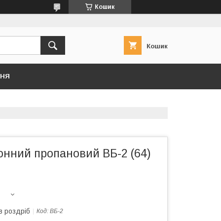
Кошик
Кошик
ННЯ
онний пропановий ВБ-2 (64)
в роздріб
Код:
ВБ-2