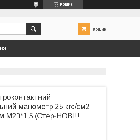
Кошик
Кошик
ННЯ
троконтактний
ьний манометр 25 кгс/см2
м М20*1,5 (Стер-НОВІ!!!