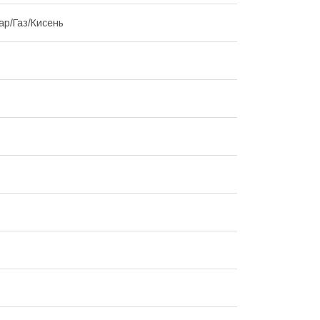
ар/Газ/Кисень