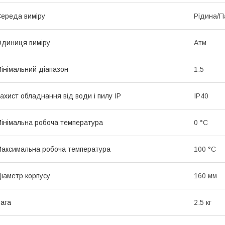
ереда виміру
Рідина/П
диниця виміру
Атм
інімальний діапазон
1.5
ахист обладнання від води і пилу IP
IP40
інімальна робоча температура
0 °С
аксимальна робоча температура
100 °С
іаметр корпусу
160 мм
ага
2.5 кг