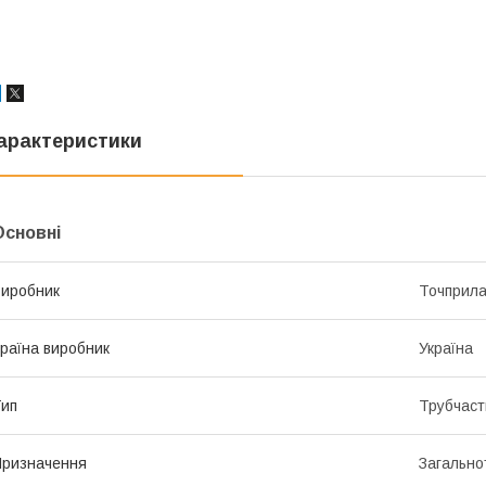
арактеристики
Основні
иробник
Точприл
раїна виробник
Україна
ип
Трубчаст
ризначення
Загально