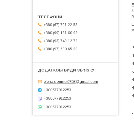
Е
з
г
Е
+380 (67) 791-22-53
м
+380 (99) 181-00-98
+380 (93) 749-12-72
-
+380 (97) 690-65-39
-
-
-
-
elena.donmet6753@gmail.com
-
+380677912253
-
+380677912253
+380677912253
-