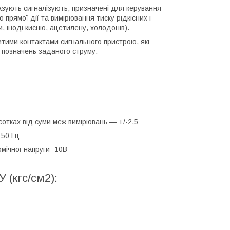
азують сигналізують, призначені для керування
прямої дії та вимірювання тиску рідкісних і
 іноді кисню, ацетилену, холодонів).
тими контактами сигнального пристрою, які
 позначень заданого струму.
отках від суми меж вимірювань — +/-2,5
 50 Гц
омічної напруги -10В
 (кгс/см2):