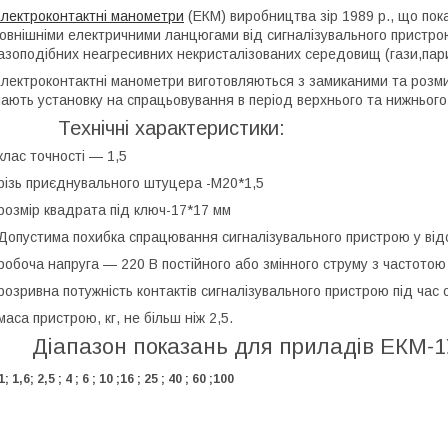
лектроконтактні манометри
(ЕКМ) виробництва зір 1989 р., що пок
овнішніми електричними ланцюгами від сигналізувального пристрою 
азоподібних неагресивних некристалізованих середовищ (гази,пари,
лектроконтактні манометри виготовляються з замиканими та розми
ають установку на спрацьовування в період верхнього та нижнього
Технічні характеристики:
клас точності — 1,5
різь приєднувального штуцера -М20*1,5
розмір квадрата під ключ-17*17 мм
Допустима похибка спрацювання сигналізувального пристрою у відс
робоча напруга — 220 В постійного або змінного струму з частотою
розривна потужність контактів сигналізувального пристрою під час 
маса пристрою, кг, не більш ніж 2,5.
Діапазон показань для приладів ЕКМ-1У
1; 1,6; 2,5 ; 4 ; 6 ; 10 ;16 ; 25 ; 40 ; 60 ;100