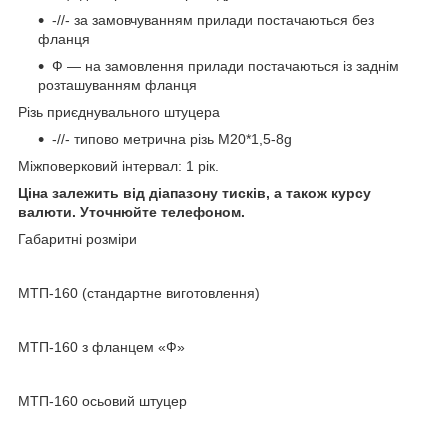
-//- за замовчуванням прилади постачаються без
фланця
Ф — на замовлення прилади постачаються із заднім
розташуванням фланця
Різь приєднувального штуцера
-//- типово метрична різь М20*1,5-8g
Міжповерковий інтервал: 1 рік.
Ціна залежить від діапазону тисків, а також курсу
валюти. Уточнюйте телефоном.
Габаритні розміри
МТП-160 (стандартне виготовлення)
МТП-160 з фланцем «Ф»
МТП-160 осьовий штуцер