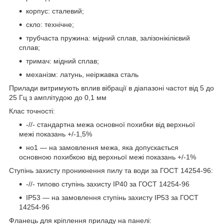
корпус: сталевий;
скло: технічне;
трубчаста пружина: мідний сплав, залізонікілієвий
сплав;
тримач: мідний сплав;
механізм: латунь, неіржавка сталь
Прилади витримують вплив вібрації в діапазоні частот від 5 до
25 Гц з амплітудою до 0,1 мм
Клас точності:
-//- стандартна межа основної похибки від верхньої
межі показань +/-1,5%
нo1 — на замовлення межа, яка допускається
основною похибкою від верхньої межі показань +/-1%
Ступінь захисту проникнення пилу та води за ГОСТ 14254-96:
-//- типово ступінь захисту IP40 за ГОСТ 14254-96
IP53 — на замовлення ступінь захисту IP53 за ГОСТ
14254-96
Фланець для кріплення приладу на панелі: