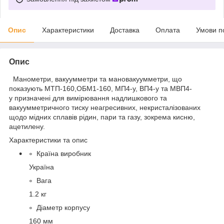
Опис
Характеристики
Доставка
Оплата
Умови п
Опис
Манометри, вакуумметри та мановакуумметри, що
показують МТП-160,ОБМ1-160, МП4-у, ВП4-у та МВП4-
у призначені для вимірювання надлишкового та
вакуумметричного тиску неагресивних, некристалізованих
щодо мідних сплавів рідин, пари та газу, зокрема кисню,
ацетилену.
Характеристики та опис
Країна виробник
Україна
Вага
1.2 кг
Діаметр корпусу
160 мм