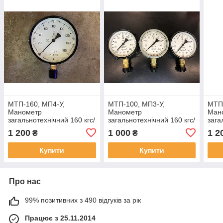
МТП-160, МП4-У,
МТП-100, МП3-У,
МТП-
Манометр
Манометр
Ман
загальнотехнічний 160 кгс/
загальнотехнічний 160 кгс/
зага
см2 (16МПа,16000кПа)
см2 (16МПа,16000кПа)
см2 
1 200
1 000
1 2
₴
₴
Ф160 мм М20*1,5
Ф100 мм М20*1,5
мм М
радіальний (сстер-
радіальний (сстер-
(ссо
Купити
Купити
НОВНІ!)
НОВНІ!)
Про нас
99% позитивних з 490 відгуків за рік
Працює з 25.11.2014