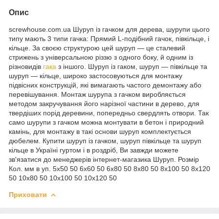
Опис
screwhouse.com.ua Шуруп із гачком для дерева, шурупи цього
типу мають 3 типи гачка: Прямий L-подібний гачок, півкільце, і
кільце. За своєю структурою цей шуруп — це сталевий
стрижень з універсальною різзю з одного боку, й одним із
різновидів
гака
з іншого. Шуруп із гаком, шуруп — півкільце та
шуруп — кільце, широко застосовуються для монтажу
підвісних конструкцій, які вимагають частого демонтажу або
перевішування. Монтаж шурупа з гачком виробляється
методом закручування його нарізної частини в дерево, для
твердіших порід деревини, попередньо свердлять отвори. Так
само шурупи з гачком можна монтувати в бетон і природний
камінь, для монтажу в такі основи шуруп комплектується
дюбелем. Купити шуруп із гачком, шуруп півкільце та шуруп
кільце в Україні гуртом і в роздріб, Ви завжди можете
зв'язатися до менеджерів інтернет-магазика Шуруп. Розмір
Кол. мм в уп. 5х50 50 6х60 50 6х80 50 8х80 50 8х100 50 8х120
50 10х80 50 10х100 50 10х120 50
Приховати