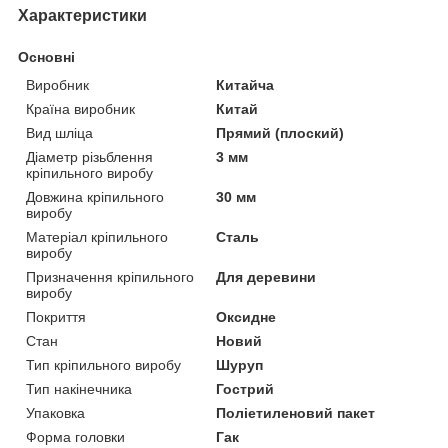
Характеристики
Основні
Виробник
Китайча
Країна виробник
Китай
Вид шліца
Прямий (плоский)
Діаметр різьблення
3 мм
кріпильного виробу
Довжина кріпильного
30 мм
виробу
Матеріал кріпильного
Сталь
виробу
Призначення кріпильного
Для деревини
виробу
Покриття
Оксидне
Стан
Новий
Тип кріпильного виробу
Шуруп
Тип накінечника
Гострий
Упаковка
Поліетиленовий пакет
Форма головки
Гак