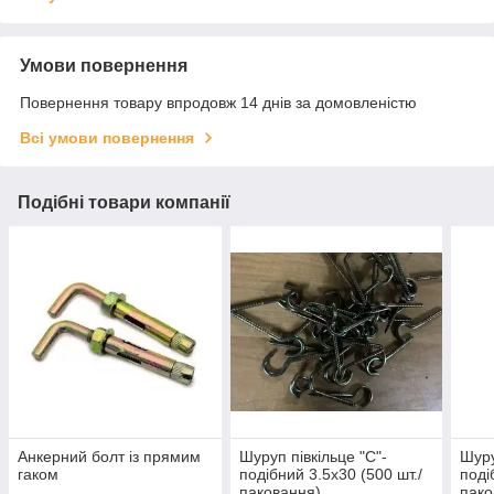
Умови повернення
Повернення товару впродовж 14 днів за домовленістю
Всі умови повернення
Подібні товари компанії
Анкерний болт із прямим
Шуруп півкільце "C"-
Шуру
гаком
подібний 3.5x30 (500 шт./
поді
паковання)
пако