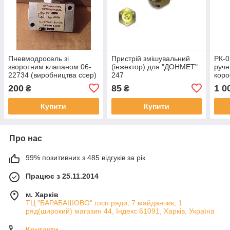
Пневмодросель зі
Пристрій змішувальний
РК-0
зворотним клапаном 06-
(інжектор) для "ДОНМЕТ"
ручн
22734 (виробництва ссер)
247
коро
клап
200
85
1 0
₴
₴
Купити
Купити
Про нас
99% позитивних з 485 відгуків за рік
Працює з 25.11.2014
м. Харків
ТЦ "БАРАБАШОВО" госп ряди, 7 майданчик, 1
ряд(широкий) магазин 44, Індекс 61091, Харків, Україна
Контакти