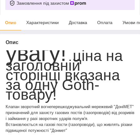
Замовлення під захистом
Опис
Характеристики
Доставка
Оплата
Умови п
Опис
увагу!
ціна на
заголовній
сторінці вказана
за одну Goth-
товару!
Клапан зворотний вогнеперешкоджувальний мережевий "ДоніМЕТ"
призначений для захисту газових постів (газопроводів) від розривів
і займання у разі зворотних ударів полум'я.
Встановлюється на газові пости (газопроводи), що живлять різаки
підвищеної потужності "Донмет"