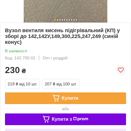
Вузол вентиля кисень підігрівальний (КП) у
зборі до 142,142У,149,300,225,247,249 (синій
конус)
В наявності
Код: 142.700.02
Опт і роздріб
230
₴
219 ₴
від 10 шт.
207 ₴
від 100 шт.
Купити
або
Купити з