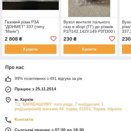
Газовий різак Р3А
Вузол вентиля пального
Вузо
"ДОНМЕТ" 337 (типу
газу в зборі (ГГ) до різаків
різа
"Маяк")
Р1П142,142У,149 Р3П300 і
337,
пальникам Г2А225,
куль
2 808
230
230
₴
₴
ГЗУ247, ГЗУ249, ГВ231
Купити
Купити
Про нас
99% позитивних з 491 відгука за рік
Працює з 25.11.2014
м. Харків
ТЦ "БАРАБАШОВО" госп ряди, 7 майданчик, 1
ряд(широкий) магазин 44, Індекс 61091, Харків, Україна
Контакти
Сьогодні працює з 07:30 до 18:30