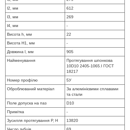
l2, мм
612
l3, мм
269
l4, мм
-
Висота h, мм
22
Висота Н1, мм
-
Довжина l, мм
905
Найменування
Протягування шпонкова
10D10 2405-1065.I ГОСТ
18217
Номер профілю
5У
Оброблюваний матеріал
За алюмінієвими сплавами
та стали
Поле допуска на паз
D10
Примітка
-
Зусилля протягування P, Н
13820
Число зубців
69