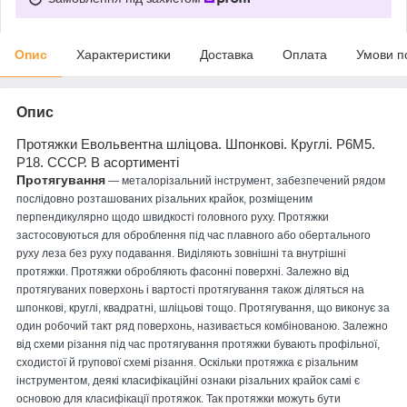
Опис
Характеристики
Доставка
Оплата
Умови п
Опис
Протяжки Евольвентна шліцова. Шпонкові. Круглі. Р6М5.
Р18. СССР. В асортименті
Протягування
— металорізальний інструмент, забезпечений рядом
послідовно розташованих різальних крайок, розміщеним
перпендикулярно щодо швидкості головного руху. Протяжки
застосовуються для оброблення під час плавного або обертального
руху леза без руху подавання. Виділяють зовнішні та внутрішні
протяжки. Протяжки обробляють фасонні поверхні. Залежно від
протягуваних поверхонь і вартості протягування також діляться на
шпонкові, круглі, квадратні, шліцьові тощо. Протягування, що виконує за
один робочий такт ряд поверхонь, називається комбінованою. Залежно
від схеми різання під час протягування протяжки бувають профільної,
сходистої й групової схемі різання. Оскільки протяжка є різальним
інструментом, деякі класифікаційні ознаки різальних крайок самі є
основою для класифікації протяжок. Так протяжки можуть бути