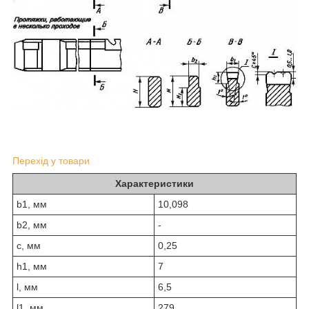
Перехід у товари
Характеристики
b1, мм
10,098
b2, мм
-
c, мм
0,25
h1, мм
7
l, мм
6,5
l1, мм
279