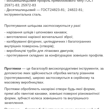
- Восьмишлицьовий профіль прямобокового типу ГОСТ
25971-83; 25972-83
- Десятишлицьовий — ГОСТ24823-81; 24822-81;
інструментальна сталь.
Протягування шліцьова
застосовується у разі:
- нарізання шліців і шпонкових канавок;
- виготовленні нарізної вогнепальної зброї;
- калібруванні фігурних, циліндричних і багатогранних
внутрішніх поверхонь (отворів);
- виробництві турбін для літакових двигунів;
- протягування складних за конфігурацією зовнішніх профілів.
Протяжки
— це багатозубі високопродуктивні інструменти, за
допомогою яких здійснюється обробка металу різанням
(протягуванням), широко застосовується в серійному та
масовому виробництвах.
Протяжки обробляють наскрізні отвори будь-якої форми,
прямі або гвинтові канавки, зовнішні поверхні різноманітної
форми, зубчасті колеса зовнішнього та внутрішнього
зачеплення.