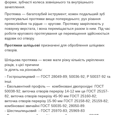
форми, зубчасті колеса зовнішнього та внутрішнього
зачеплення.
Протяжка — багатозубий інструмент; кожен подальший зуб
протягувальні протяжки вище попереднього; рух різання
прямолінійне та рідше — кругове. Протяжку закріплюють у
повзунку верстата, і вона переміщається разом із ним. Під час
роботи кругового протягування це переміщення здійснюється
вздовж осі отвору.
Протяжки шліцьові
призначені для оброблення шліцевих
отворів.
Шліцьова протяжка — може мати різну кількість укріплених
різців, з цієї причини
їх ділять на
різновиди:
- Гострошлицевий — ГОСТ 28049-89; 50036-92; Р 50037-92 та
інші.
- Евольвентний профіль — комбіновані двопрохідні ГОСТ
50038-92; виточка отворів перерізу 14-12 мм це ГОСТ 25157-
82, виточка отворів перерізу 45-90 мм ГОСТ 25160-82;
виточка отворів перерізу 15-90 мм ГОСТ 25158-82; 25159-82;
комбіновані звичайні ГОСТ 50035-92; 28050-89.
- Шестишлицьовий - ГОСТ 25970-83; 25969-83