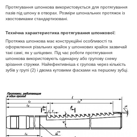
Протягування шпонкова використовується для протягування
пазів під шпону в отворах. Розміри шпональних протяжок із
хвостовиками стандартизовані.
Технічна характеристика протягування шпонкової:
Протяжка шпонкова має конструкційні особливості та
оформлення різальних крайок у шпонкових крайок зазвичай
такі самі, як у шліцевих. Під час роботи протягування
шпонкова використовують одинарну або групову схему
зрізання стружки. Найефективніша є групова через кількість
зубів у групі (2) і двома кутовими фасками на першому зубці.