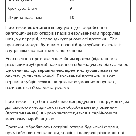
Крок зуба t, мм
9
Ширина паза, мм
10
Протяжки евольвентні
слугують для оброблення
багатошлицевих отворів і пазів з евольвентним профілем
шліців у перерізі, перпендикулярному осі протяжки. Такі
протяжки можуть бути виготовлені й для зубчастих коліс із
внутрішнім евольентним зачепленням.
Евольвентна протяжка з постійним кроком (відстань між
різальними зубцями) називається
одноконусний або лінійний
.
Це означає, що вершини евольдентних зубців лежать на
одному умовному конусі. Евольвентні протяжки, у яких
вершини зубців лежать на декількох умовних конушках,
називаються
багатоконусними
.
Протяжки
— це багатозубі високопродуктивні інструменти, за
допомогою яких здійснюється обробка металу різанням
(протягуванням), широко застосовується в серійному та
масовому виробництвах.
Протяжки обробляють наскрізні отвори будь-якої форми,
прямі або гвинтові канавки, зовнішні поверхні різноманітної