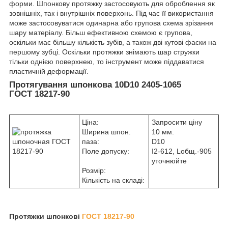
форми. Шпонкову протяжку застосовують для оброблення як
зовнішніх, так і внутрішніх поверхонь. Під час її використання
може застосовуватися одинарна або групова схема зрізання
шару матеріалу. Більш ефективною схемою є групова,
оскільки має більшу кількість зубів, а також дві кутові фаски на
першому зубці. Оскільки протяжки знімають шар стружки
тільки однією поверхнею, то інструмент може піддаватися
пластичній деформації.
Протягування шпонкова 10D10 2405-1065
ГОСТ 18217-90
Ціна:
Запросити ціну
Ширина шпон.
10 мм.
паза:
D10
Поле допуску:
I
2
-612, L
общ.
-905
уточнюйте
Розмір:
Кількість на складі:
Протяжки шпонкові
ГОСТ 18217-90