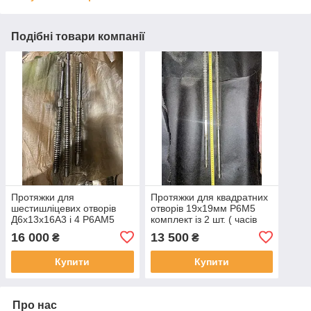
Подібні товари компанії
Протяжки для
Протяжки для квадратних
шестишліцевих отворів
отворів 19х19мм Р6М5
Д6х13х16А3 і 4 Р6АМ5
комплект із 2 шт. ( часів
комплект із 3 штук (сср-
ссер-НОВА!) 2450-6 2ПР
16 000
13 500
₴
₴
НОВА!) 2Л53У-Р63 1П
Купити
Купити
Про нас