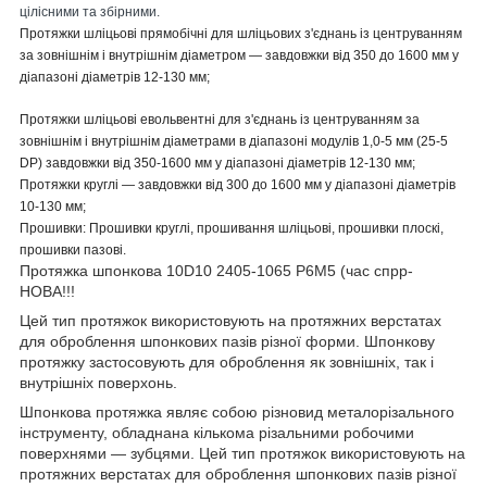
цілісними та збірними.
Протяжки шліцьові прямобічні для шліцьових з'єднань із центруванням
за зовнішнім і внутрішнім діаметром — завдовжки від 350 до 1600 мм у
діапазоні діаметрів 12-130 мм;
Протяжки шліцьові евольвентні для з'єднань із центруванням за
зовнішнім і внутрішнім діаметрами в діапазоні модулів 1,0-5 мм (25-5
DP) завдовжки від 350-1600 мм у діапазоні діаметрів 12-130 мм;
Протяжки круглі — завдовжки від 300 до 1600 мм у діапазоні діаметрів
10-130 мм;
Прошивки: Прошивки круглі, прошивання шліцьові, прошивки плоскі,
прошивки пазові.
Протяжка шпонкова 10D10 2405-1065 Р6М5 (час спрр-
НОВА!!!
Цей тип протяжок використовують на протяжних верстатах
для оброблення шпонкових пазів різної форми. Шпонкову
протяжку застосовують для оброблення як зовнішніх, так і
внутрішніх поверхонь.
Шпонкова протяжка являє собою різновид металорізального
інструменту, обладнана кількома різальними робочими
поверхнями — зубцями. Цей тип протяжок використовують на
протяжних верстатах для оброблення шпонкових пазів різної