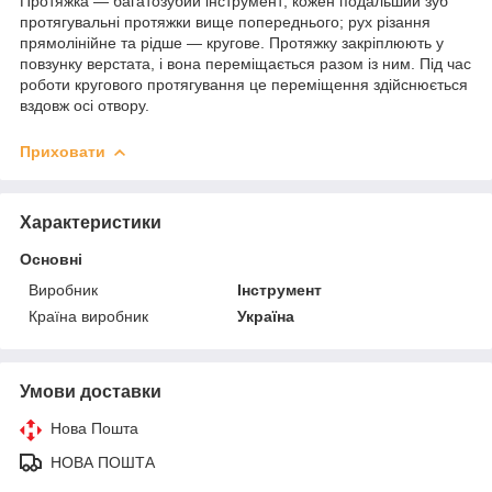
Протяжка — багатозубий інструмент; кожен подальший зуб
протягувальні протяжки вище попереднього; рух різання
прямолінійне та рідше — кругове. Протяжку закріплюють у
повзунку верстата, і вона переміщається разом із ним. Під час
роботи кругового протягування це переміщення здійснюється
вздовж осі отвору.
Приховати
Характеристики
Основні
Виробник
Інструмент
Країна виробник
Україна
Умови доставки
Нова Пошта
НОВА ПОШТА