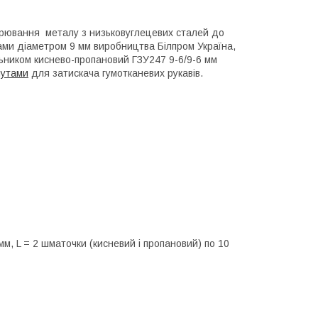
арювання металу з низьковуглецевих сталей до
вами діаметром 9 мм виробництва Білпром Україна,
ьником киснево-пропановий ГЗУ247 9-6/9-6 мм
мутами
для затискача гумотканевих рукавів.
мм, L = 2 шматочки (кисневий і пропановий) по 10