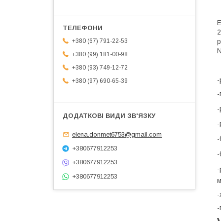
Е
2
р
+380 (67) 791-22-53
N
+380 (99) 181-00-98
+380 (93) 749-12-72
-
+380 (97) 690-65-39
-
-
-
elena.donmet6753@gmail.com
-
+380677912253
-
+380677912253
-
+380677912253
-
-