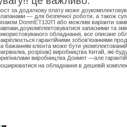
увагу!! це важливо:
пост за додаткову плату може доукомплектову
клапанами — для безпечної роботи, а також суп
різаком DonmЕТ132П або можливі варіанти заміни
навпаки,доукомплектовуватися запасними та зм
використовуваного обладнання, все описане обла
закріплюється гарантійними зобов'язаннями прод
за бажанням клієнта може бути укомплектовани
нагрівалка, розрізак) виробництва Китай, які бу
оригіналами виробництва Донмет —але гарантійн
поширюватися на обладнання в дешевій комплек