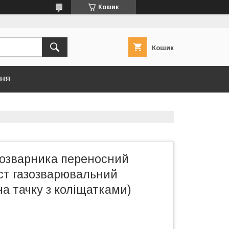
Кошик
Кошик
ННЯ
зозварника переносний
т газозварювальний
а тачку з коліщатками)