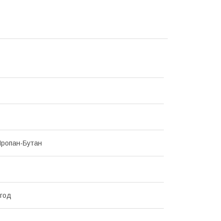
Пропан-Бутан
/год