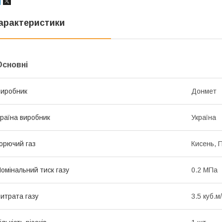
арактеристики
Основні
иробник
Донмет
раїна виробник
Україна
орючий газ
Кисень, 
омінальний тиск газу
0.2 МПа
итрата газу
3.5 куб.м