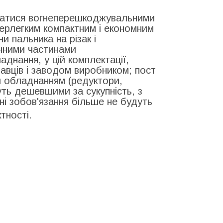
ватися вогнеперешкоджувальними
ерлегким компактним і економним
 пальника на різак і
інними частинами
днання, у цій комплектації,
авців і заводом виробником; пост
й обладнанням (редуктори,
дуть дешевшими за сукупність, з
і зобов'язання більше не будуть
тності.