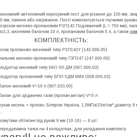
кономний автономний пересувний пост для різання до 100 мм, зв
0 мм, паяння або нагрівання. Пості комплектуються гнучкими рука
озрізом киснево-пропановим Р1П142 Подовжений (L = 750 мм), пал
o2,3, кисневим балоном 10 л, пропановим балоном 5 л, а також
хо
КОМПЛЕКТНІСТЬ:
різак пропаново-кисневий типу Р1П142У (142.000.05)
пальник киснево-пропановий типу ГЗП247 (247.000.00)
редуктор кисневий типу БКО-50-ДМ (067.000.03)
редуктор пропановий типу БПО-5ДМ MINI (008.000.03)
балон кисневий V=10 л (907.033.00)
балан для зріджених газів (пропан,метан) V=5 л
рукав кисень + пропан, Білпром Україна, 1,5МПа/15кг/см*,діаметр 9 
м.
хомутики обтискні під рукав 9 мм (10-16) — 8 шт.
передуважна тачка на 4 коліщатках, для укладання комплекту