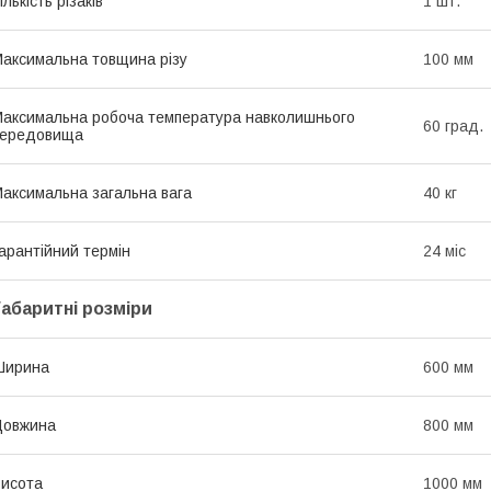
ількість різаків
1 шт.
аксимальна товщина різу
100 мм
аксимальна робоча температура навколишнього
60 град.
середовища
аксимальна загальна вага
40 кг
арантійний термін
24 міс
Габаритні розміри
Ширина
600 мм
Довжина
800 мм
исота
1000 мм