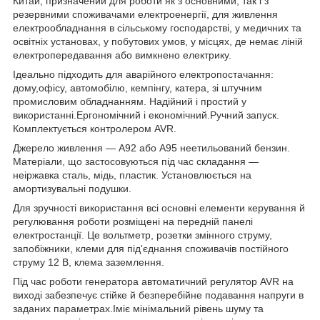
Китай, призначений для роботи як з основними, так і з
резервними споживачами електроенергії, для живлення
електрообладнання в сільському господарстві, у медичних та
освітніх установах, у побутових умов, у місцях, де немає ліній
електропередавання або вимкнено електрику.
Ідеально підходить для аварійного електропостачання:
дому,офісу, автомобілю, кемпінгу, катера, зі штучним
промисловим обладнанням. Надійний і простий у
використанні.Ергономічний і економічний.Ручний запуск.
Комплектується контролером AVR.
Джерело живлення — А92 або А95 неетильований бензин.
Матеріали, що застосовуються під час складання —
неіржавка сталь, мідь, пластик. Установлюється на
амортизувальні подушки.
Для зручності використання всі основні елементи керування й
регулювання роботи розміщені на передній панелі
електростанції. Це вольтметр, розетки змінного струму,
запобіжники, клеми для під'єднання споживачів постійного
струму 12 В, клема заземлення.
Під час роботи генератора автоматичний регулятор AVR на
виході забезпечує стійке й безперебійне подавання напруги в
заданих параметрах.Іміє мінімальний рівень шуму та