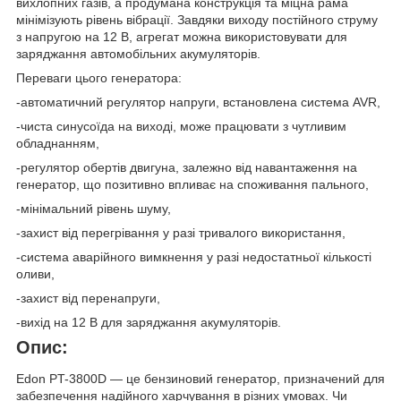
вихлопних газів, а продумана конструкція та міцна рама
мінімізують рівень вібрації. Завдяки виходу постійного струму
з напругою на 12 В, агрегат можна використовувати для
заряджання автомобільних акумуляторів.
Переваги цього генератора:
-автоматичний регулятор напруги, встановлена система AVR,
-чиста синусоїда на виході, може працювати з чутливим
обладнанням,
-регулятор обертів двигуна, залежно від навантаження на
генератор, що позитивно впливає на споживання пального,
-мінімальний рівень шуму,
-захист від перегрівання у разі тривалого використання,
-система аварійного вимкнення у разі недостатньої кількості
оливи,
-захист від перенапруги,
-вихід на 12 В для заряджання акумуляторів.
Опис:
Edon PT-3800D — це бензиновий генератор, призначений для
забезпечення надійного харчування в різних умовах. Чи