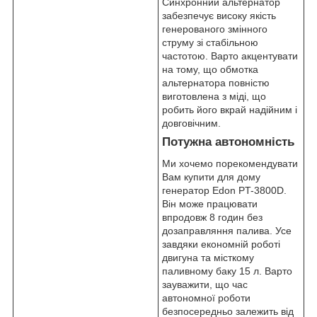
Синхронний альтернатор
забезпечує високу якість
генерованого змінного
струму зі стабільною
частотою. Варто акцентувати
на тому, що обмотка
альтернатора повністю
виготовлена з міді, що
робить його вкрай надійним і
довговічним.
Потужна автономність
Ми хочемо порекомендувати
Вам купити для дому
генератор Edon PT-3800D.
Він може працювати
впродовж 8 годин без
дозаправляння палива. Усе
завдяки економній роботі
двигуна та місткому
паливному баку 15 л. Варто
зауважити, що час
автономної роботи
безпосередньо залежить від