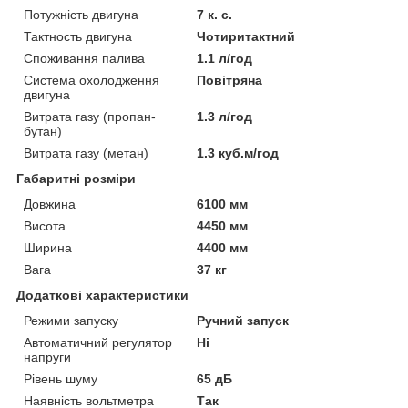
Потужність двигуна
7 к. с.
Тактность двигуна
Чотиритактний
Споживання палива
1.1 л/год
Система охолодження
Повітряна
двигуна
Витрата газу (пропан-
1.3 л/год
бутан)
Витрата газу (метан)
1.3 куб.м/год
Габаритні розміри
Довжина
6100 мм
Висота
4450 мм
Ширина
4400 мм
Вага
37 кг
Додаткові характеристики
Режими запуску
Ручний запуск
Автоматичний регулятор
Ні
напруги
Рівень шуму
65 дБ
Наявність вольтметра
Так