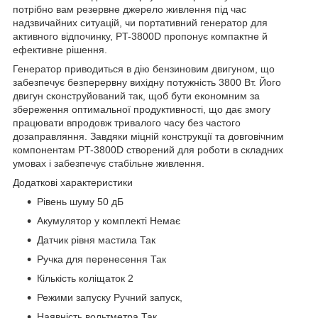
потрібно вам резервне джерело живлення під час
надзвичайних ситуацій, чи портативний генератор для
активного відпочинку, PT-3800D пропонує компактне й
ефективне рішення.
Генератор приводиться в дію бензиновим двигуном, що
забезпечує безперервну вихідну потужність 3800 Вт. Його
двигун сконструйований так, щоб бути економним за
збереження оптимальної продуктивності, що дає змогу
працювати впродовж тривалого часу без частого
дозаправляння. Завдяки міцній конструкції та довговічним
компонентам PT-3800D створений для роботи в складних
умовах і забезпечує стабільне живлення.
Додаткові характеристики
Рівень шуму 50 дБ
Акумулятор у комплекті Немає
Датчик рівня мастила Так
Ручка для перенесення Так
Кількість коліщаток 2
Режими запуску Ручний запуск,
Наявність вольтметра Так