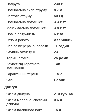
Напруга
230 В
Номінальна сила струму
8.7 А
Частота струму
50 Гц
Номінальна потужність
3.3 кВт
Максимальна потужність
3.8 кВт
Повна потужність
6 кВА
Режим роботи
Аварійний
Час безперервної роботи
11 годин
Ступінь захисту IP
23
Термін служби
25 років
Захист від короткого
Так
замикання
Гарантійний термін
1 міс
Стан
Новий
Двигун
Об'єм двигуна
210 куб. см
Об'єм масляної системи
0.6 л
двигуна
Об'єм паливного бака
15 л