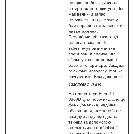
працює на базі сучасного
чотиритактного двигуна. Він
має великий запас
потужності, що дає змогу
йому працювати за високого
навантаження.
Передбачений захист від
перевантаження. Він
забезпечує оптимальне
споживання палива, що
збільшує час автономної
роботи генератора. Завдяки
великому моторесу, техніка
слугуватиме Вам довгі роки.
Система AVR
На генератори Edon PT-
3800D ціна невелика, але це
функціональне, надійне
обладнання, яке запобігає
виходу з ладу під'єднаної
техніки за допомогою
автоматичної стабілізації
напруги. Завдяки такій