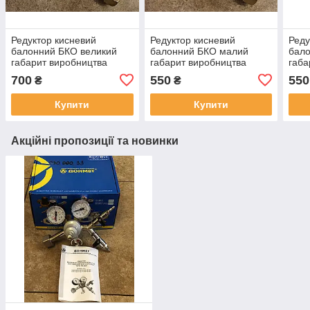
Редуктор кисневий
Редуктор кисневий
Реду
балонний БКО великий
балонний БКО малий
бал
габарит виробництва
габарит виробництва
габа
CHINA (силуміновий,
CHINA (силуміновий,
CHIN
700
550
550
₴
₴
алюмінієвий)
алюмінієвий)
алюм
Купити
Купити
Акційні пропозиції та новинки