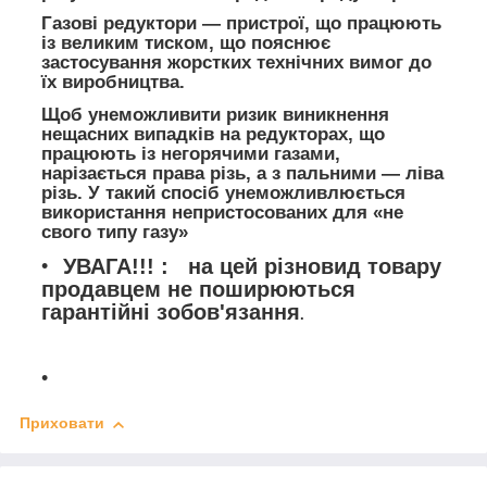
Газові редуктори — пристрої, що працюють
із великим тиском, що пояснює
застосування жорстких технічних вимог до
їх виробництва.
Щоб унеможливити ризик виникнення
нещасних випадків на редукторах, що
працюють із негорячими газами,
нарізається права різь, а з пальними — ліва
різь. У такий спосіб унеможливлюється
використання непристосованих для «не
свого типу газу»
УВАГА!!! : на цей різновид товару
продавцем не поширюються
гарантійні зобов'язання
.
Приховати