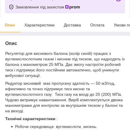
Замовлення під захистом
Опис
Характеристики
Доставка
Оплата
Умови п
Опис
Регулятор для кисневого балона (колір синій) працює з
вуглекислослотним газом і киснем під тиском, що надходять із
балона з манометром 25 МПа. Дає змогу настроїти робочий
тиск і підтримує його постійним автоматично, щоб уникнути
вибухової ситуації.
Редуктор кисневий має пропускну здатність — 50 м3/год,
ефективно та точно підтримує тиск кисню та
вуглекислослотного газу. Тиск газу на вході до 20 (200) МПа.
Чудово витримує навантаження. Виріб комплектується двома
манометрами для контролю за внутрішнім тиском у балоні та
на виході.
Технічні характеристики
:
Робоче середовище: вуглекислоти, кисень.