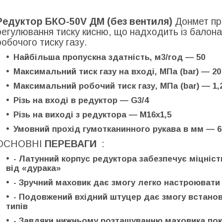
Редуктор БКО-50V ДМ (без вентиля)
Донмет пр
регулювання тиску кисню, що надходить із балона
робочого тиску газу.
Найбільша пропускна здатність, м3/год — 50
Максимальний тиск газу на вході, МПа (bar) — 20 
Максимальний робочий тиск газу, МПа (bar) — 1,25
Різь на вході в редуктор — G3/4
Різь на виході з редуктора — М16х1,5
Умовний прохід гумотканинного рукава в мм — 6
ОСНОВНІ
ПЕРЕВАГИ
:
- Латунний корпус редуктора забезпечує міцність
від «дурака»
- Зручний маховик дає змогу легко настроювати
- Подовжений вхідний штуцер дає змогу встано
типів
- Завдяки нижньому розташуванню маховика по