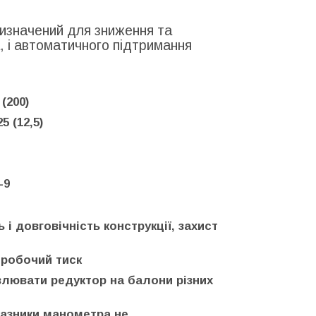
изначений для зниження та
, і автоматичного підтримання
(200)
 (12,5)
-9
 і довговічність конструкції, захист
 робочий тиск
влювати редуктор на балони різних
казники манометра не