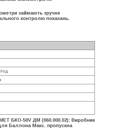
нометри займають зручне
ального контролю показань.
м/год
а
Т БКО-50V ДМ (060.000.02): Виробник
для Баллона Макс. пропускна