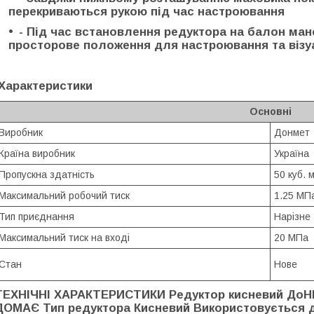
перекриваються рукою під час настроювання
- Під час встановлення редуктора на балон ма
просторове положення для настроювання та візу
Характеристики
Основні
Виробник
Донмет
Країна виробник
Україна
Пропускна здатність
50 куб. 
Максимальний робочий тиск
1.25 МП
Тип приєднання
Нарізне
Максимальний тиск на вході
20 МПа
Стан
Нове
ТЕХНІЧНІ ХАРАКТЕРИСТИКИ Редуктор кисневий ДоНМЕ
ДОМАЄ Тип редуктора Кисневий Використовується 