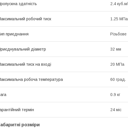
ропускна здатність
2.4 куб.м
аксимальний робочий тиск
1.25 МПа
ип приєднання
Різьбове
риєднувальний діаметр
32 мм
аксимальний тиск на вході
20 МПа
аксимальна робоча температура
60 град.
ага
0.9 кг
арантійний термін
24 міс
Габаритні розміри