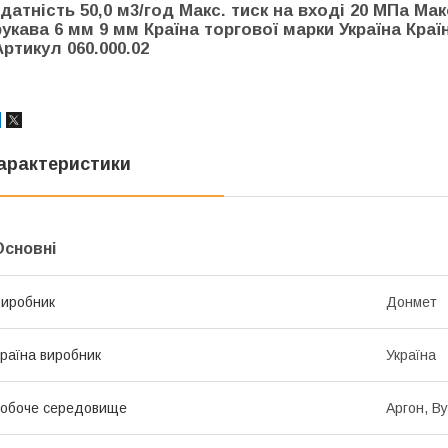
здатність 50,0 м3/год Макс. тиск на вході 20 МПа Ма
рукава 6 мм 9 мм Країна торгової марки Україна Краї
Артикул 060.000.02
арактеристики
Основні
иробник
Донмет
раїна виробник
Україна
обоче середовище
Аргон, В