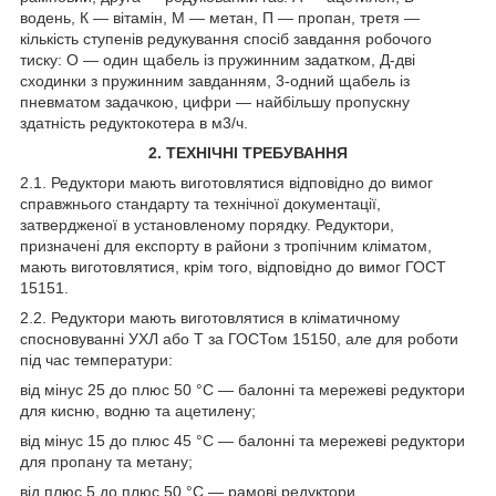
водень, К — вітамін, М — метан, П — пропан, третя —
кількість ступенів редукування спосіб завдання робочого
тиску: О — один щабель із пружинним задатком, Д-дві
сходинки з пружинним завданням, 3-одний щабель із
пневматом задачкою, цифри — найбільшу пропускну
здатність редуктокотера в м
3
/ч.
2. ТЕХНІЧНІ ТРЕБУВАННЯ
2.1. Редуктори мають виготовлятися відповідно до вимог
справжнього стандарту та технічної документації,
затвердженої в установленому порядку. Редуктори,
призначені для експорту в райони з тропічним кліматом,
мають виготовлятися, крім того, відповідно до вимог ГОСТ
15151.
2.2. Редуктори мають виготовлятися в кліматичному
спосновуванні УХЛ або Т за ГОСТом 15150, але для роботи
під час температури:
від мінус 25 до плюс 50 °C — балонні та мережеві редуктори
для кисню, водню та ацетилену;
від мінус 15 до плюс 45 °C — балонні та мережеві редуктори
для пропану та метану;
від плюс 5 до плюс 50 °C — рамові редуктори.