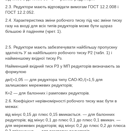
2.3. Редуктори мають відповідати вимогам ГОСТ 12.2.008 і
ГОСТ 12.2.052.
2.4. Характеристика зміни робочого тиску під час зміни тиску
газу на вході для всіх типів редукторів може бути щораз
більшою й падінням (чрет. 1).
2.5. Редуктори мають забезпечувати найбільшу пропускну
здатність У за найбільшого робочого тиску Р
2
(табл. 1) і
найменшому вхідної тиску Рз.
Найменший вхідний тиск P
3
у МП редукторів визначають за
формулою
де/(=1,05 — для редуктора типу САО-Ю,/(=1,5 для
залишкових мережевих редукторів;
К=2 — для балонних і рампових редукторів.
2.6. Коефіцієнт нерівномірності робочого тиску має бути в
межах:
від мінус 0,15 до плюс 0,15 вмикається. — для балонних
редукторів; від мінус 0,1 до плюс 0,1 до плюс 0,1 вмикач. —
для мережевих редукторів; від мінус 0,2 до плюс 0,2 до плюса
0,2 ввімкнення. — для рампових редукторів.