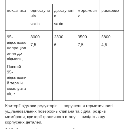
показника
одноступе
двоступені
мережеви
рамкових
нів
в
х
чатів
чатів
95-
3000
2300
3500
5800
відсоткове
7,5
6
7,5
4,5
напрацюв
ання до
відмови,
Повний
95-
відсоткови
й термін
експлуата
ції, г
Критерії відмови редукторів — порушення герметичності
ущільнювальних поверхонь клапана та сідла, розрив
мембрани, критерії граничного стану — вихід із ладу
корпусних деталей.