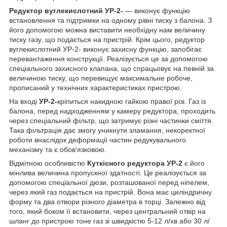
Редуктор вуглекислотний УР-2-
— виконує функцію
встановлення та підтримки на одному рівні тиску з балона. З
його допомогою можна виставити необхідну нам величину
тиску газу, що подається на пристрій. Крім цього, редуктор
вуглекислотний УР-2- виконує захисну функцію, запобігає
перевантаження конструкції. Реалізується це за допомогою
спеціального захисного клапана, що спрацьовує на певній за
величиною тиску, що перевищує максимальне робоче,
прописаний у технічних характеристиках пристрою.
На вході
УР-2-
кріпиться накидною гайкою правої різі. Газ із
балона, перед надходженням у камеру редуктора, проходить
через спеціальний фільтр, що затримує різні частинки сміття.
Така фільтрація дає змогу уникнути зламання, некоректної
роботи внаслідок деформації частин редукувального
механізму та є обов'язковою.
Відмітною особливістю
Куткісного редуктора УР-2
є його
мінлива величина пропускної здатності. Це реалізується за
допомогою спеціальної дюзи, розташованої перед ніпелем,
через який газ подається на пристрій. Вона має циліндричну
форму та два отвори різного діаметра в торці. Залежно від
того, який боком її встановити, через центральний отвір на
шланг до пристрою тоне газ зі швидкістю 5-12 л/хв або 30 л/