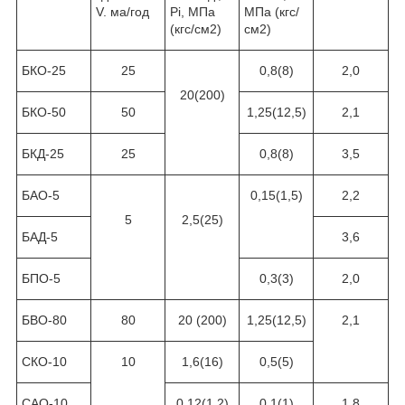
V. м
а
/год
Pi, МПа
МПа (кгс/
(кгс/см
2
)
см
2
)
БКО-25
25
0,8(8)
2,0
20(200)
БКО-50
50
1,25(12,5)
2,1
БКД-25
25
0,8(8)
3,5
БАО-5
0,15(1,5)
2,2
5
2,5(25)
БАД-5
3,6
БПО-5
0,3(3)
2,0
БВО-80
80
20 (200)
1,25(12,5)
2,1
СКО-10
10
1,6(16)
0,5(5)
CAO-10
0,12(1,2)
0,1(1)
1,8