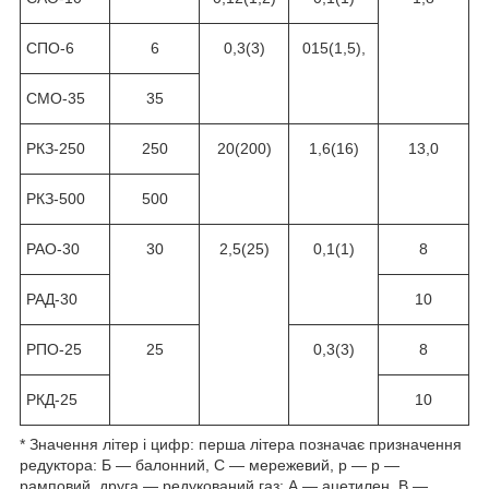
СПО-6
6
0,3(3)
015(1,5),
СМО-35
35
РКЗ-250
250
20(200)
1,6(16)
13,0
РКЗ-500
500
РАО-30
30
2,5(25)
0,1(1)
8
РАД-30
10
РПО-25
25
0,3(3)
8
РКД-25
10
* Значення літер і цифр: перша літера позначає призначення
редуктора: Б — балонний, C — мережевий, р — р —
рамповий, друга — редукований газ: А — ацетилен, В —