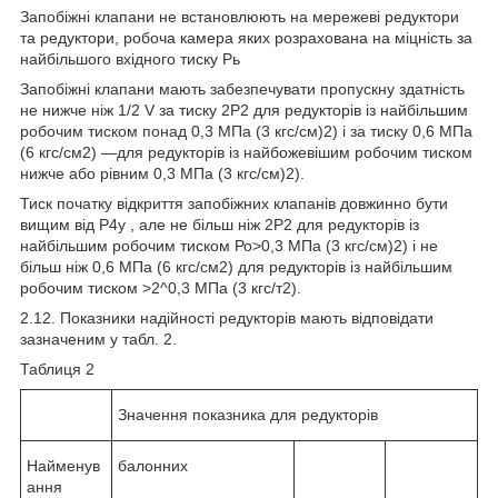
Запобіжні клапани не встановлюють на мережеві редуктори
та редуктори, робоча камера яких розрахована на міцність за
найбільшого вхідного тиску Рь
Запобіжні клапани мають забезпечувати пропускну здатність
не нижче ніж 1/2 V за тиску 2Р
2
для редукторів із найбільшим
робочим тиском понад 0,3 МПа (3 кгс/см)
2
) і за тиску 0,6 МПа
(6 кгс/см
2
) —для редукторів із найбожевішим робочим тиском
нижче або рівним 0,3 МПа (3 кгс/см)
2
).
Тиск початку відкриття запобіжних клапанів довжинно бути
вищим від Р
4у
, але не більш ніж 2Р
2
для редукторів із
найбільшим робочим тиском Ро>0,3 МПа (3 кгс/см)
2
) і не
більш ніж 0,6 МПа (6 кгс/см
2
) для редукторів із найбільшим
робочим тиском >
2
^0,3 МПа (3 кгс/т
2
).
2.12. Показники надійності редукторів мають відповідати
зазначеним у табл. 2.
Таблиця 2
Значення показника для редукторів
Найменув
балонних
ання