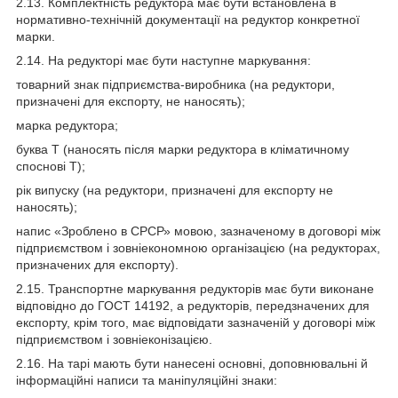
2.13. Комплектність редуктора має бути встановлена в
нормативно-технічній документації на редуктор конкретної
марки.
2.14. На редукторі має бути наступне маркування:
товарний знак підприємства-виробника (на редуктори,
призначені для експорту, не наносять);
марка редуктора;
буква Т (наносять після марки редуктора в кліматичному
споснові Т);
рік випуску (на редуктори, призначені для експорту не
наносять);
напис «Зроблено в СРСР» мовою, зазначеному в договорі між
підприємством і зовніекономною організацією (на редукторах,
призначених для експорту).
2.15. Транспортне маркування редукторів має бути виконане
відповідно до ГОСТ 14192, а редукторів, передзначених для
експорту, крім того, має відповідати зазначеній у договорі між
підприємством і зовніеконізацією.
2.16. На тарі мають бути нанесені основні, доповнювальні й
інформаційні написи та маніпуляційні знаки: