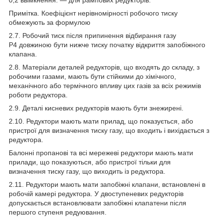
Примітка. Коефіцієнт нерівномірності робочого тиску
обмежують за формулою
2.7. Робочий тиск після припинення відбирання газу
Р
4
довжиною бути нижче тиску початку відкриття запобіжного
клапана.
2.8. Матеріали деталей редукторів, що входять до складу, з
робочими газами, мають бути стійкими до хімічного,
механічного або термічного впливу цих газів за всіх режимів
роботи редуктора.
2.9. Деталі кисневих редукторів мають бути знежирені.
2.10. Редуктори мають мати прилад, що показується, або
пристрої для визначення тиску газу, що входить і вихідається з
редуктора.
Балонні пропанові та всі мережеві редуктори мають мати
прилади, що показуються, або пристрої тільки для
визначення тиску газу, що виходить із редуктора.
2.11. Редуктори мають мати запобіжні клапани, встановлені в
робочій камері редуктора. У двоступеневих редукторів
допускається встановлювати запобіжні клапатени після
першого ступеня редуювання.