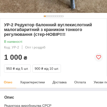
УР-2 Редуктор балонний вуглекислотний
малогабаритний з краником тонкого
регулювання (стер-НОВІР!!!!
В наявності
Код: УР-2
Опт і роздріб
1 000
₴
950 ₴
від 5 шт.
900 ₴
від 10 шт.
Опис
Характеристики
Доставка
Оплата
Умови п
Опис
Редуктора виробництва СРСР