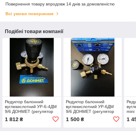
Повернення товару впродовж 14 днів за домовленістю
Всі умови повернення
Подібні товари компанії
Редуктор балонний
Редуктор балонний
Реду
вуглекислотний УР-6-4ДМ
вуглекислотний УР-6ДМ
вугл
9/6 ДОНМЕТ (регулятор
9/6 ДОНМЕТ (регулятор
mini
витрати CO2)
витрати CO2)
регу
1 812
1 500
1 4
₴
₴
(сер