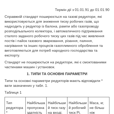
Термін дії з 01.01.91 до 01.01.90
Справжній стандарт поширюється на газові редуктори, які
використовуються для зниження тиску робочих газів, що
надходить у редуктор із балона, рампи або газопроводу
розподільального колектора, і автоматичного підтримання
сталого заданого робочого тиску цих газів під час живлення
постів і пайок газового зварювання, різання, паяння,
нагрівання та інших процесів газоплимного оброблення та
виготовляються для потреб народного господарства та
експорту.
Стандарт не поширюється на редуктори, які є смоктованими
частинами машин і установок.
1. ТИПИ ТА ОСНОВНІ ПАРАМЕТРИ
Типи та основні параметри редукторів мають відповідати *
вати зазначених у табл. 1.
Таблиця 1
Тип
Найбільша
Найбільши
Найбільши
Маса, кг,
редуктора
пропускна
й тиск газу
й робочий
не більш
*
здатність
на вході,
тиск Pi,
ніж