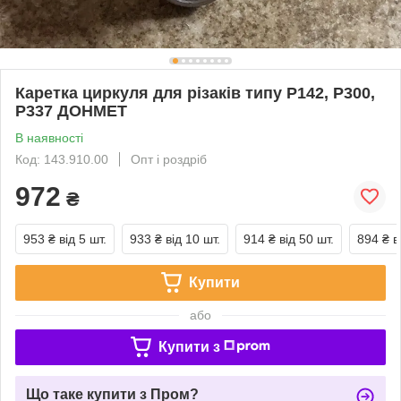
Каретка циркуля для різаків типу Р142, Р300,
Р337 ДОНМЕТ
В наявності
Код: 143.910.00
Опт і роздріб
972
₴
953 ₴
від 5 шт.
933 ₴
від 10 шт.
914 ₴
від 50 шт.
894 ₴
в
Купити
або
Купити з
Що таке купити з Пром?