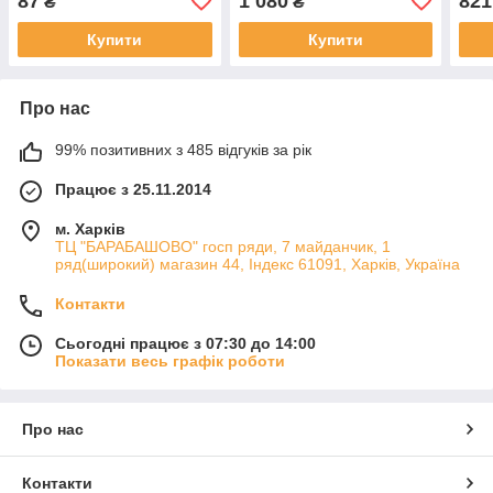
87
1 080
821
₴
₴
No0П,1П,2П,3П,4П
Купити
Купити
Про нас
99% позитивних з 485 відгуків за рік
Працює з 25.11.2014
м. Харків
ТЦ "БАРАБАШОВО" госп ряди, 7 майданчик, 1
ряд(широкий) магазин 44, Індекс 61091, Харків, Україна
Контакти
Сьогодні працює з 07:30 до 14:00
Показати весь графік роботи
Про нас
Контакти