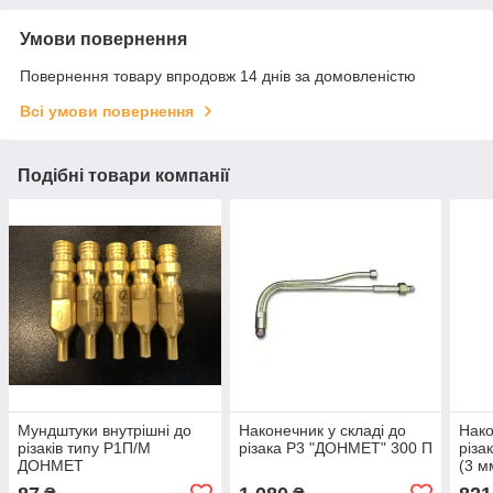
Умови повернення
Повернення товару впродовж 14 днів за домовленістю
Всі умови повернення
Подібні товари компанії
Мундштуки внутрішні до
Наконечник у складі до
Нако
різаків типу Р1П/М
різака Р3 "ДОНМЕТ" 300 П
різа
ДОНМЕТ
(3 м
142/142У/149/147/150/150У/143-