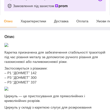
Замовлення під захистом
Опис
Характеристики
Доставка
Оплата
Умови п
Опис
Каретка призначена для забезпечення стабільності траєкторій
під час різання металу за допомогою ручного різання для
газокисневої або паливокисневої різки.
Застосовується з різаками:
– Р1 “ДОНМЕТ” 142
– Р3 “ДОНМЕТ” 300
– Р3 “ДОНМЕТ” 337
Циркуль — це пристосування для прямолінійних і
криволінійних розрізів.
Циркуль у складі з кареткою слугує для розкроювання