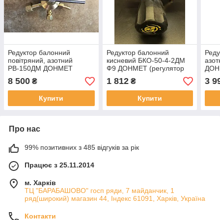
Редуктор балонний
Редуктор балонний
Реду
повітряний, азотний
кисневий БКО-50-4-2ДМ
азо
РВ-150ДМ ДОНМЕТ
Ф9 ДОНМЕТ (регулятор
ДОН
(регулятор витрати
витрати O2)
витр
8 500
1 812
3 9
₴
₴
повітря, ізота)
(великогабаритний
G1/4
штампований)
вихо
Купити
Купити
Про нас
99% позитивних з 485 відгуків за рік
Працює з 25.11.2014
м. Харків
ТЦ "БАРАБАШОВО" госп ряди, 7 майданчик, 1
ряд(широкий) магазин 44, Індекс 61091, Харків, Україна
Контакти