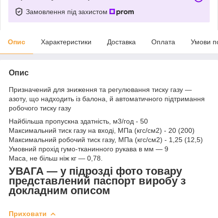
Замовлення під захистом
Опис
Характеристики
Доставка
Оплата
Умови п
Опис
Призначений для зниження та регулювання тиску газу —
азоту, що надходить із балона, й автоматичного підтримання
робочого тиску газу
Найбільша пропускна здатність, м
3
/год - 50
Максимальний тиск газу на вході, МПа (кгс/см
2
) - 20 (200)
Максимальний робочий тиск газу, МПа (кгс/см
2
) - 1,25 (12,5)
Умовний прохід гумо-тканинного рукава в мм — 9
Маса, не більш ніж кг — 0,78.
УВАГА — у підрозді фото товару
представлений паспорт виробу з
докладним описом
Приховати