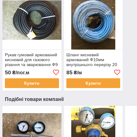
Рукав гумовий армований
Шланг кисневий
кисневий для газового
армований Ф10мм
різання та зварювання Ф9
внутрішнього перерізу 20
III-9-2 (шланг гумовий,
Вar (Італія) Refittex
50
85
₴/пог.м
₴/м
Україна)
Oxygen
Купити
Купити
Подібні товари компанії