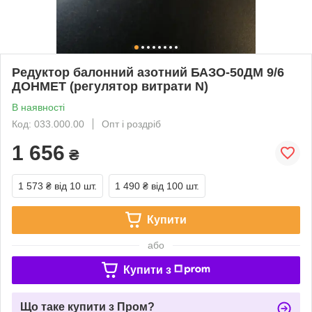
Редуктор балонний азотний БАЗО-50ДМ 9/6
ДОНМЕТ (регулятор витрати N)
В наявності
Код: 033.000.00
Опт і роздріб
1 656
₴
1 573 ₴
від 10 шт.
1 490 ₴
від 100 шт.
Купити
або
Купити з
Що таке купити з Пром?