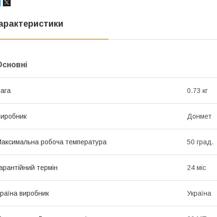
арактеристики
Основні
ага
0.73 кг
иробник
Донмет
аксимальна робоча температура
50 град.
арантійний термін
24 міс
раїна виробник
Україна