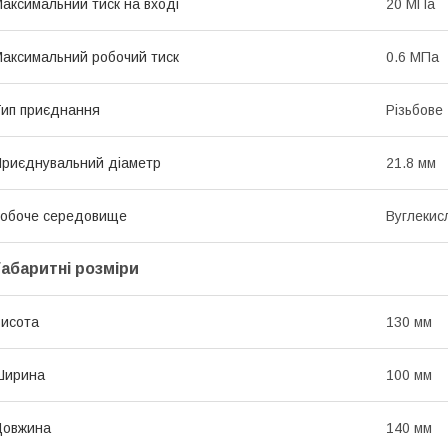
аксимальний тиск на вході
20 МПа
аксимальний робочий тиск
0.6 МПа
ип приєднання
Різьбове
риєднувальний діаметр
21.8 мм
обоче середовище
Вуглекис
Габаритні розміри
исота
130 мм
Ширина
100 мм
Довжина
140 мм