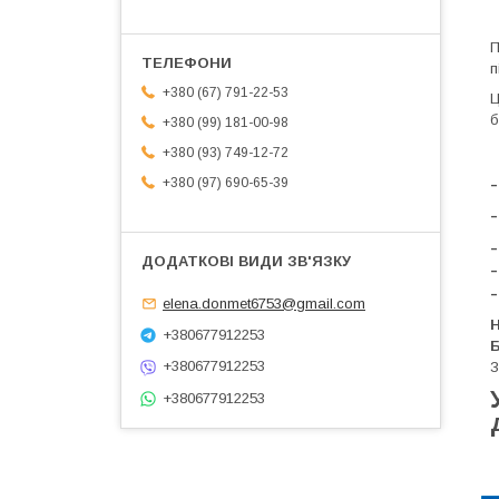
П
п
+380 (67) 791-22-53
Ц
б
+380 (99) 181-00-98
+380 (93) 749-12-72
+380 (97) 690-65-39
elena.donmet6753@gmail.com
Н
+380677912253
Б
+380677912253
З
+380677912253