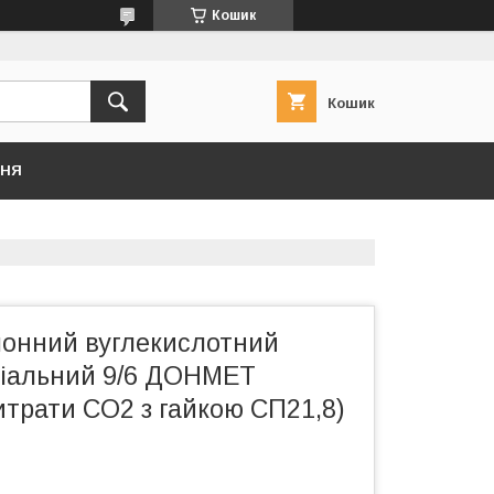
Кошик
Кошик
ННЯ
лонний вуглекислотний
іальний 9/6 ДОНМЕТ
итрати CO2 з гайкою СП21,8)