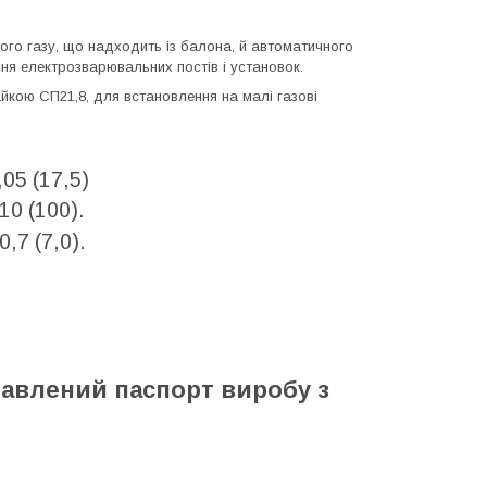
ого газу, що надходить із балона, й автоматичного
ння електрозварювальних постів і установок.
кою СП21,8, для встановлення на малі газові
,05 (17,5)
 10 (100).
 0,7 (7,0).
тавлений паспорт виробу з