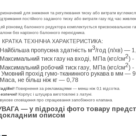
ризначений для зниження та регулювання тиску або витрати вуглекисл
ідтримання постійного заданого тиску або витрати газу під час живле
ей різновид балонного редуктора комплектується присвоювальною гай
алони без нарізного балонного перехідника.
КРАТКА ТЕХНІЧНА ХАРАКТЕРИСТИКА:
3
-Найбільша пропускна здатність м
/год (л/хв) — 1
2
-Максимальний тиск газу на вході, МПа (кгс/см
) -
2
-Максимальний робочий тиск газу, МПа (кгс/см
) -
- Умовний прохід гумо-тканинного рукава в мм — 9
-Маса, не більш ніж кг — 0,78
адійні!
Повернення за рекламаціями — менш ніж 0,1 відсотка.
езпечні!
Корпус і штуцера виготовлені з латуні.
вукове сповіщення про спрацювання запобіжного клапана.
УВАГА — у підрозді фото товару предс
докладним описом