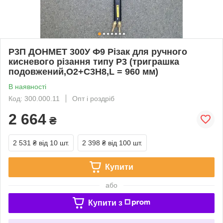
Р3П ДОНМЕТ 300У Ф9 Різак для ручного
кисневого різання типу Р3 (триграшка
подовжений,O2+C3H8,L = 960 мм)
В наявності
Код: 300.000.11
Опт і роздріб
2 664
₴
2 531 ₴
від 10 шт.
2 398 ₴
від 100 шт.
Купити
або
Купити з