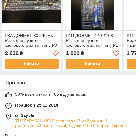
Р3А ДОНМЕТ 300 Ф9мм
Р1П ДОНМЕТ 149 Ф9-6
Р1П
Різак для ручного
Різак для ручного
Різа
кисневого різання типу Р3
кисневого різання типу Р1
кисн
(тришарка, O2+C2H2)
(для роботи у
(под
2 232
1 800
1 7
₴
₴
важкодоступних
обр
місцях,O2+C3H8)
O2+
Купити
Купити
Про нас
99% позитивних з 485 відгуків за рік
Працює з 25.11.2014
м. Харків
ТЦ "БАРАБАШОВО" госп ряди, 7 майданчик, 1
ряд(широкий) магазин 44, Індекс 61091, Харків, Україна