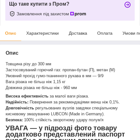
Що таке купити з Пром?
Замовлення під захистом
Опис
Характеристики
Доставка
Оплата
Умови п
Опис
Товщина різу до 300 мм
Застосовуваний горючий газ: пропан-бутан (П), метан (М)
Умовний прохід гумо-тканинного рукава в мм — 9/9
Вага різака не більш ніж 1,15 кг
Довжина різака не більш ніж - 960 мм
Висока ефективність
за малої ваги різака.
Надійність:
Повернення за рекомендаціями менш ніж 0,1%.
Довговічність
регульованих вузлів завдяки спеціальному
кисневому змазуванню LUBCON (Made in Germany).
Безпека:
100% стійкість зворотному удару полум'я
УВАГА — у підрозді фото товару
додатково представлений паспорт