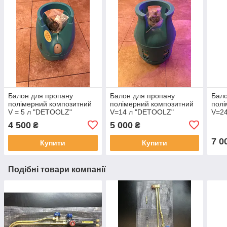
Балон для пропану
Балон для пропану
Бало
полімерний композитний
полімерний композитний
полі
V = 5 л "DETOOLZ"
V=14 л "DETOOLZ"
V=2
(виробництво Румунія)
(виробництво Румунія)
(вир
4 500
5 000
₴
₴
7 0
Купити
Купити
Подібні товари компанії