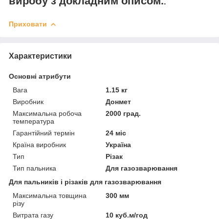
виробу з докладним описом.
.
Приховати
Характеристики
Основні атрибути
Вага
1.15 кг
Виробник
Донмет
Максимальна робоча
2000 град.
температура
Гарантійний термін
24 міс
Країна виробник
Україна
Тип
Різак
Тип пальника
Для газозварювання
Для пальників і різаків для газозварювання
Максимальна товщина
300 мм
різу
Витрата газу
10 куб.м/год