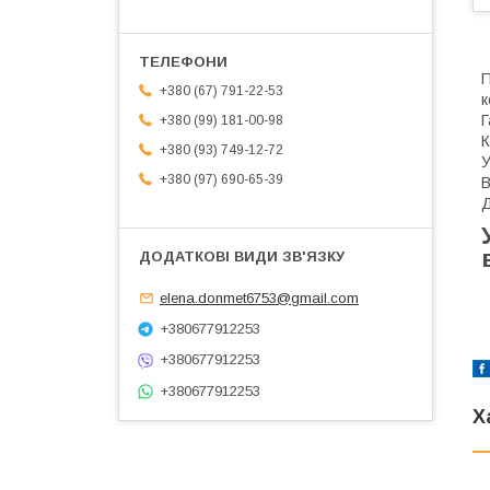
П
+380 (67) 791-22-53
к
Г
+380 (99) 181-00-98
К
+380 (93) 749-12-72
У
+380 (97) 690-65-39
В
Д
elena.donmet6753@gmail.com
+380677912253
+380677912253
+380677912253
Х