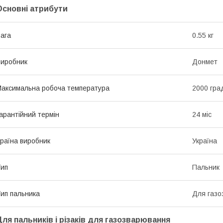
Основні атрибути
ага
0.55 кг
иробник
Донмет
аксимальна робоча температура
2000 гра
арантійний термін
24 міс
раїна виробник
Україна
ип
Пальник
ип пальника
Для газо
Для пальників і різаків для газозварювання