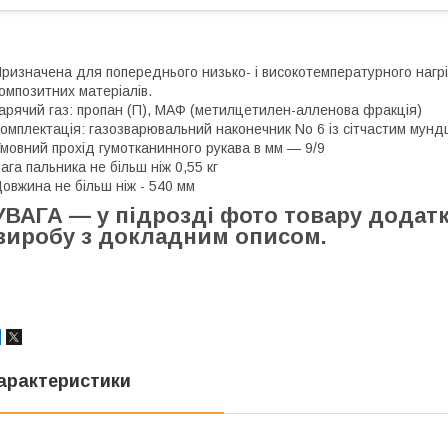
ризначена для попереднього низько- і високотемпературного нагр
омпозитних матеріалів.
арячий газ: пропан (П), МАФ (метилцетилен-алленова фракція)
омплектація: газозварювальний наконечник No 6 із сітчастим мун
мовний прохід гумотканинного рукава в мм — 9/9
ага пальника не більш ніж 0,55 кг
овжина не більш ніж - 540 мм
УВАГА — у підрозді фото товару додат
виробу з докладним описом.
арактеристики