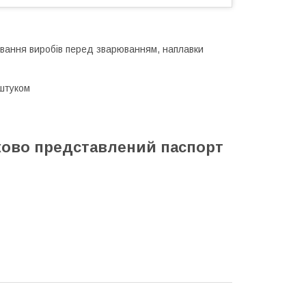
івання виробів перед зварюванням, наплавки
дштуком
ково представлений паспорт