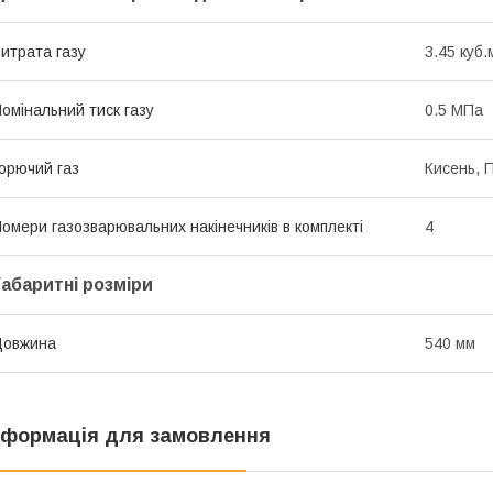
итрата газу
3.45 куб.
омінальний тиск газу
0.5 МПа
орючий газ
Кисень, 
омери газозварювальних накінечників в комплекті
4
Габаритні розміри
Довжина
540 мм
нформація для замовлення