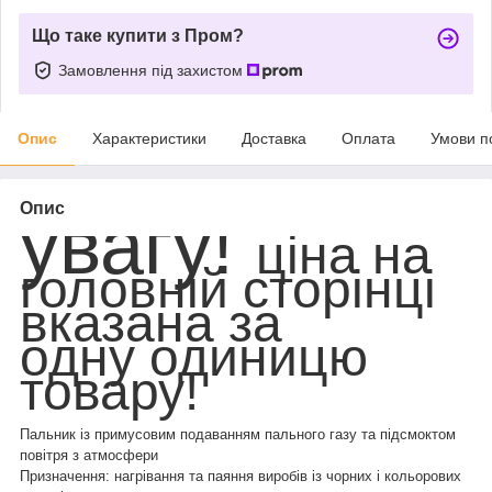
Що таке купити з Пром?
Замовлення під захистом
Опис
Характеристики
Доставка
Оплата
Умови п
Опис
увагу!
ціна на
головній сторінці
вказана за
одну одиницю
товару!
Пальник із примусовим подаванням пального газу та підсмоктом
повітря з атмосфери
Призначення: нагрівання та паяння виробів із чорних і кольорових