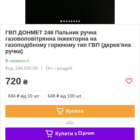
ГВП ДОНМЕТ 246 Пальник ручна
газовоповітрянна інжекторна на
газоподібному горючому тип ГВП (дерев'яна
ручка)
В наявності
Код: 246.000.00
Опт і роздріб
720
₴
684 ₴
від 10 шт.
648 ₴
від 100 шт.
Купити
або
Купити з