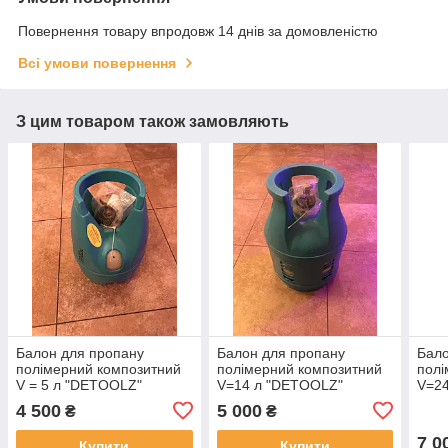
Повернення товару впродовж 14 днів за домовленістю
Всі умови повернення
З цим товаром також замовляють
Балон для пропану
Балон для пропану
Бало
полімерний композитний
полімерний композитний
полі
V = 5 л "DETOOLZ"
V=14 л "DETOOLZ"
V=2
(виробництво Румунія)
(виробництво Румунія)
(вир
4 500
5 000
₴
₴
7 0
Купити
Купити