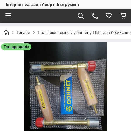
Інтернет магазин Асорті-Інструмент
Товари
Пальники газово-душні типу ГВП, для безкиснево
Топ продажів