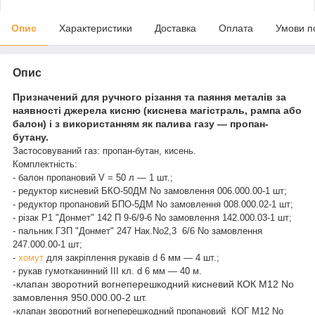
Опис
Характеристики
Доставка
Оплата
Умови п
Опис
Призначений для ручного різання та паяння металів за
наявності джерела кисню (киснева магістраль, рампа або
балон) і з використанням як палива газу — пропан-
бутану.
Застосовуваний газ: пропан-бутан, кисень.
Комплектність:
- балон пропановий V = 50 л — 1 шт.;
- редуктор кисневий БКО-50ДМ No замовлення 006.000.00-1 шт;
- редуктор пропановий БПО-5ДМ No замовлення 008.000.02-1 шт;
- різак Р1 "Донмет" 142 П 9-6/9-6 No замовлення 142.000.03-1 шт;
- пальник ГЗП "Донмет" 247 Нак.No2,3 6/6 No замовлення
247.000.00-1 шт;
-
хомут
для закріплення рукавів d 6 мм — 4 шт.;
- рукав гумотканинний III кл. d 6 мм — 40 м.
-клапан зворотний вогнеперешкодний кисневий КОК М12 No
замовлення 950.000.00-2 шт.
-
клапан зворотний вогнеперешкодний пропановий КОГ М12 No