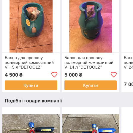
Балон для пропану
Балон для пропану
Бало
полімерний композитний
полімерний композитний
полі
V = 5 л "DETOOLZ"
V=14 л "DETOOLZ"
V=2
(виробництво Румунія)
(виробництво Румунія)
(вир
4 500
5 000
₴
₴
7 0
Купити
Купити
Подібні товари компанії