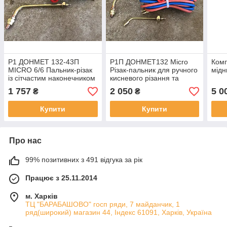
Р1 ДОНМЕТ 132-43П
Р1П ДОНМЕТ132 Micro
Комп
MICRO 6/6 Пальник-різак
Різак-пальник для ручного
мідн
із сітчастим наконечником
кисневого різання та
для паяння та
паяння (зі шлангами та
1 757
2 050
5 0
₴
₴
наконечником для
сітчастим наконечником)
кисневого різання
Купити
Купити
Про нас
99% позитивних з 491 відгука за рік
Працює з 25.11.2014
м. Харків
ТЦ "БАРАБАШОВО" госп ряди, 7 майданчик, 1
ряд(широкий) магазин 44, Індекс 61091, Харків, Україна