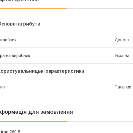
Основні атрибути
иробник
Донмет
раїна виробник
Україна
Користувальницькі характеристики
ип
Пальник
нформація для замовлення
іна:
260 ₴