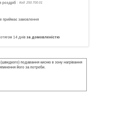
в роздріб
Код:
250.700.01
не приймає замовлення
ротягом 14 днів
за домовленістю
 (швидкого) подавання кисню в зону нагрівання
ипинення його за потреби.