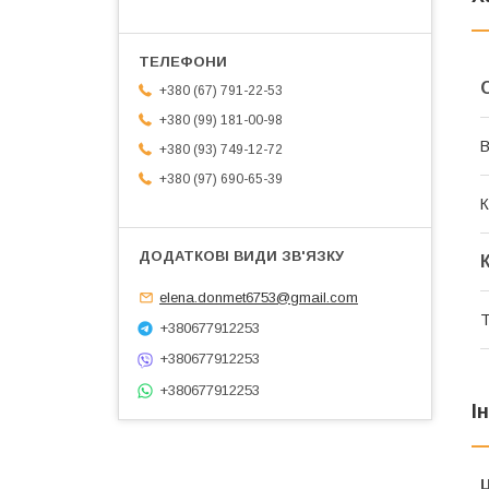
+380 (67) 791-22-53
+380 (99) 181-00-98
В
+380 (93) 749-12-72
+380 (97) 690-65-39
К
elena.donmet6753@gmail.com
Т
+380677912253
+380677912253
+380677912253
І
Ц