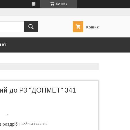
Кошик
Кошик
ННЯ
вий до Р3 "ДОНМЕТ" 341
в роздріб
Код:
341.800.02