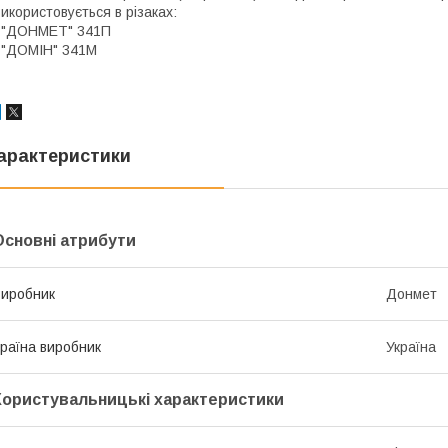
икористовується в різаках:
 "ДОНМЕТ" 341П
 "ДОМІН" 341М
арактеристики
Основні атрибути
иробник
Донмет
раїна виробник
Україна
Користувальницькі характеристики