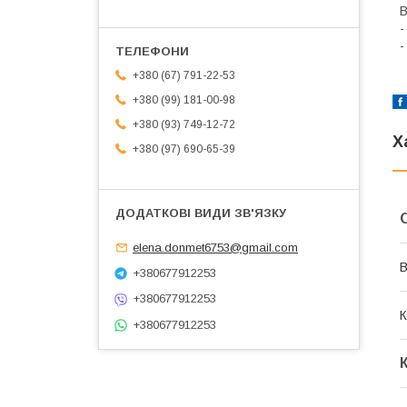
В
-
-
+380 (67) 791-22-53
+380 (99) 181-00-98
+380 (93) 749-12-72
Х
+380 (97) 690-65-39
elena.donmet6753@gmail.com
В
+380677912253
+380677912253
К
+380677912253