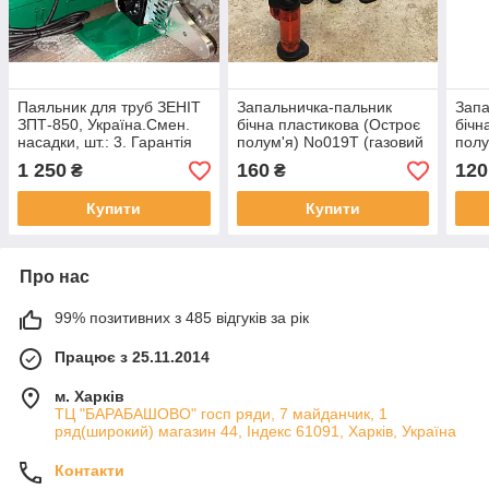
Паяльник для труб ЗЕНІТ
Запальничка-пальник
Запа
ЗПТ-850, Україна.Смен.
бічна пластикова (Остроє
бічн
насадки, шт.: 3. Гарантія
полум'я) No019T (газовий
полу
12 місяців
паяльник) заправляється,
паял
1 250
160
120
₴
₴
CHINA
CHI
Купити
Купити
Про нас
99% позитивних з 485 відгуків за рік
Працює з 25.11.2014
м. Харків
ТЦ "БАРАБАШОВО" госп ряди, 7 майданчик, 1
ряд(широкий) магазин 44, Індекс 61091, Харків, Україна
Контакти