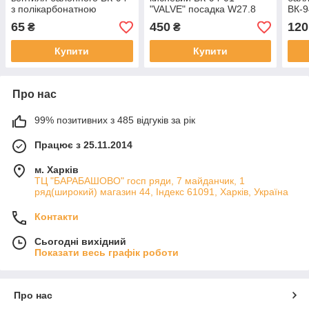
з полікарбонатною
"VALVE" посадка W27.8
ВК-9
вставкою
мм і вихід G3/4 мм
65
450
120
₴
₴
(виробництво Китай)
Купити
Купити
Про нас
99% позитивних з 485 відгуків за рік
Працює з 25.11.2014
м. Харків
ТЦ "БАРАБАШОВО" госп ряди, 7 майданчик, 1
ряд(широкий) магазин 44, Індекс 61091, Харків, Україна
Контакти
Сьогодні вихідний
Показати весь графік роботи
Про нас