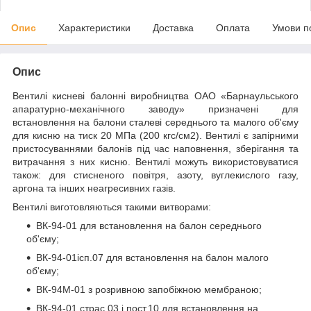
Опис
Характеристики
Доставка
Оплата
Умови п
Опис
Вентилі кисневі балонні виробництва ОАО «Барнаульського
апаратурно-механічного заводу» призначені для
встановлення на балони сталеві середнього та малого об'єму
для кисню на тиск 20 МПа (200 кгс/см2). Вентилі є запірними
пристосуваннями балонів під час наповнення, зберігання та
витрачання з них кисню. Вентилі можуть використовуватися
також: для стисненого повітря, азоту, вуглекислого газу,
аргона та інших неагресивних газів.
Вентилі виготовляються такими витворами:
ВК-94-01 для встановлення на балон середнього
об'єму;
ВК-94-01ісп.07 для встановлення на балон малого
об'єму;
ВК-94М-01 з розривною запобіжною мембраною;
ВК-94-01 страс.03 і пост.10 для встановлення на