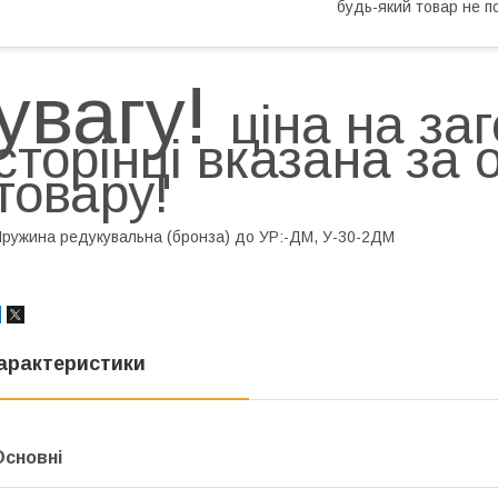
будь-який товар не п
увагу!
ціна на за
сторінці вказана за 
товару!
ружина редукувальна (бронза) до УР:-ДМ, У-30-2ДМ
арактеристики
Основні