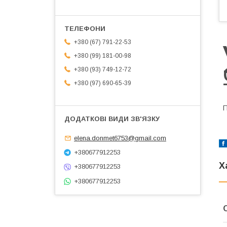
+380 (67) 791-22-53
+380 (99) 181-00-98
+380 (93) 749-12-72
+380 (97) 690-65-39
П
elena.donmet6753@gmail.com
+380677912253
Х
+380677912253
+380677912253