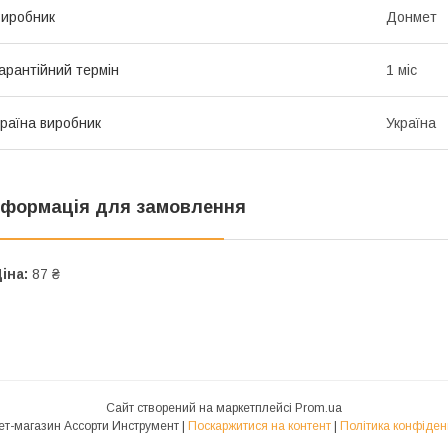
иробник
Донмет
арантійний термін
1 міс
раїна виробник
Україна
нформація для замовлення
іна:
87 ₴
Сайт створений на маркетплейсі
Prom.ua
Интернет-магазин Ассорти Инструмент |
Поскаржитися на контент
|
Політика конфіден