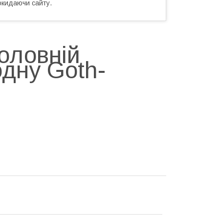
окидаючи сайту.
головній
одну Goth-